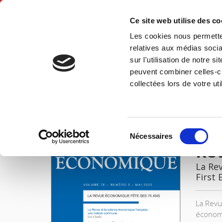
Ce site web utilise des c
Les cookies nous permetten
Hom
relatives aux médias socia
sur l'utilisation de notre 
peuvent combiner celles-ci
Revue économique 76-3, mai 2025
Home
collectées lors de votre uti
IMAGES
Sélection
Nécessaires
du
Re
consentement
La Re
First 
La Revu
économi