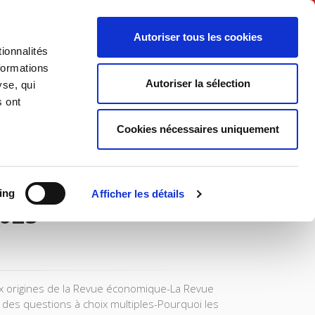
English
Autoriser tous les cookies
ionnalités
litics
Society
formations
Autoriser la sélection
yse, qui
s ont
Cookies nécessaires uniquement
ing
Afficher les détails
2025
x origines de la Revue économique-La Revue
des questions à choix multiples-Pourquoi les