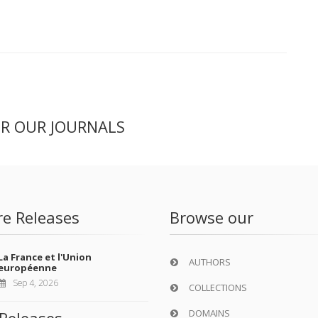
ER OUR JOURNALS
re Releases
Browse our
La France et l'Union
AUTHORS
européenne
Sep 4, 2026
COLLECTIONS
DOMAINS
Releases