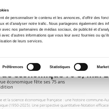
ookies
t de personnaliser le contenu et les annonces, d'offrir des fonct
e
Environment
History
International
Po
ux et d'analyser notre trafic. Nous partageons également des in
site avec nos partenaires de médias sociaux, de publicité et d'anal
 avec d'autres informations que vous leur avez fournies ou qu'il
lisation de leurs services.
Préférences
Statistiques
Market
vue économique 76-3, mai 
vue économique fête ses 75 ans
Edition
e et la science économique française : une histoire commune-Au
que (1950-2025). Une perspective quantitative-Notation efficace 