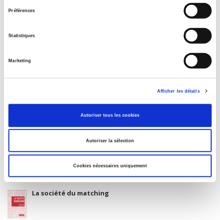
Language
consentement
Préférences
French
BISAC Subject Heading
Statistiques
POL000000 POLITICAL SCIENCE
Onix Audience Codes
Marketing
06 Professional and scholarly
CLIL (Version 2013-2019)
3283 SCIENCES POLITIQUES
Afficher les détails
Title First Published
23 February 2006
Autoriser tous les cookies
Subject Scheme Identifier Code
Thema subject category: Politics and government
Autoriser la sélection
Cookies nécessaires uniquement
La société du matching