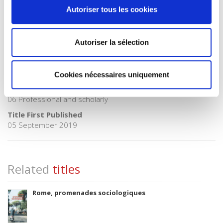
Publisher Category
Autoriser tous les cookies
>
Sociology
BISAC Subject Heading
SOC000000 SOCIAL SCIENCE > SOC026000 SOCIAL SCIENCE
Autoriser la sélection
/ Sociology
BIC subject category (UK)
J Society & social sciences > JH Sociology & anthropology
Cookies nécessaires uniquement
Onix Audience Codes
06 Professional and scholarly
Title First Published
05 September 2019
Related
titles
Rome, promenades sociologiques