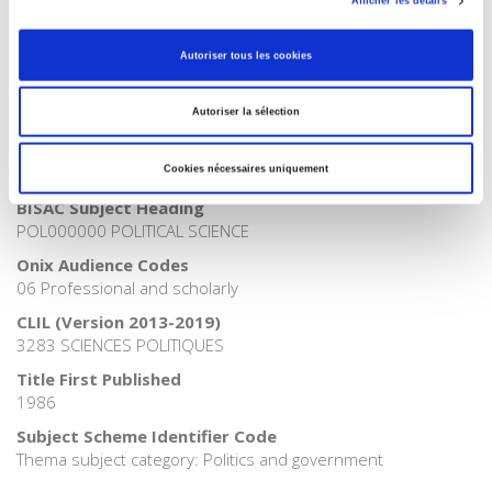
>
Fields
>
Governance
Afficher les détails
Publisher Category
>
International field
Autoriser tous les cookies
Publisher Category
>
Politics
Autoriser la sélection
Publisher Category
>
Society
Cookies nécessaires uniquement
BISAC Subject Heading
POL000000 POLITICAL SCIENCE
Onix Audience Codes
06 Professional and scholarly
CLIL (Version 2013-2019)
3283 SCIENCES POLITIQUES
Title First Published
1986
Subject Scheme Identifier Code
Thema subject category: Politics and government