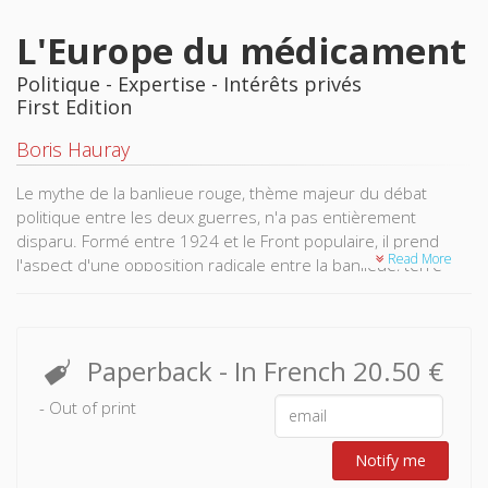
L'Europe du médicament
Politique - Expertise - Intérêts privés
First Edition
Boris Hauray
Le mythe de la banlieue rouge, thème majeur du débat
politique entre les deux guerres, n'a pas entièrement
disparu. Formé entre 1924 et le Front populaire, il prend
Read More
l'aspect d'une opposition radicale entre la banlieue, terre
déshéritée, abandonnée, vouée par nature à la révolte et à
la révolution, et la capitale, assiégée, où se concentrent
l'ordre, la civilisation et les symboles du capitalisme :
nouveaux communards d'au-delà des faubourgs, les
Paperback
- In French
20.50 €
barbares, c'est-à-dire les communistes, assiègent Paris.
- Out of print
Pour comprendre le mythe, et aller au-delà, l'auteur
rassemble les données démographiques, économiques,
sociales qui ont pu favoriser l'implantation du Parti
Notify me
communiste. Elle a choisi Bobigny parce que la municipalité y