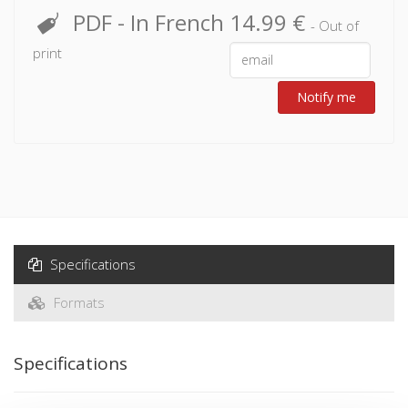
est communiste sans interruption depuis 1920, et que Jean-
PDF
- In French
14.99 €
- Out of
Marie Clamamus, grande figure des banlieues ouvrières, en
print
fut le député, puis le sénateur-maire. Elle reconstitue avec
précision ce que fut, à Bobigny, la vie quotidienne des
pionniers des lotissements de l'entre-deux-guerres, et
Notify me
comment, dans ce milieu original, le Parti communiste assura
son hégémonie. La description vivante d'un âge d'or du
communisme banlieusard permet de mieux poser une
question d'actualité : est-ce la longue crise du modèle
politique inventé dans l'entre-deux-guerres qui explique la
lente disparition de la ceinture rouge ?
Specifications
Formats
Specifications