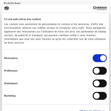
Publisher
Presses de Sciences Po
Co-publisher
Ce site web utilise des cookies
Les éditions ouvrières
Les cookies nous permettent de personnaliser le contenu et les annonces, d'offrir des
Author
fonctionnalités relatives aux médias sociaux et d'analyser notre trafic. Nous partageons
également des informations sur l'utilisation de notre site avec nos partenaires de médias
Boris Hauray
sociaux, de publicité et d'analyse, qui peuvent combiner celles-ci avec d'autres
informations que vous leur avez fournies ou qu'ils ont collectées lors de votre utilisation
Collection
de leurs services.
Académique
Language
Sélection
Nécessaires
français
du
Tags
consentement
Préférences
Médicament
,
Politique économique
Publisher Category
Statistiques
>
Governance
>
European Politics
Publisher Category
Marketing
>
Political Science
>
Governance
Publisher Category