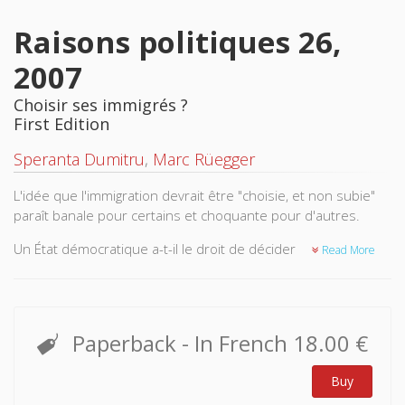
Raisons politiques 26,
2007
Choisir ses immigrés ?
First Edition
Speranta Dumitru
,
Marc Rüegger
L'idée que l'immigration devrait être "choisie, et non subie"
paraît banale pour certains et choquante pour d'autres.
Un État démocratique a-t-il le droit de décider qui est admis
Read More
sur son territoire? Quelles sont les limites de sa souverainté
en matière de sélection des immigrés? La liberté de
circulation est-elle un droit fondamental de la personne
humaine? Les réponses à ces questions divergent selon la
Paperback
- In French
18.00 €
théorie politique endossée.
Buy
Ce volume rassemble des contributions provenant
d'horizons différents, allant du républicanisme à l'éthique de