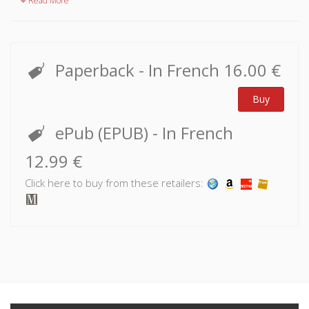
Read More
Paperback
- In French
16.00 €
Buy
ePub (EPUB)
- In French
12.99 €
Click here to buy from these retailers: