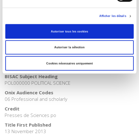
French
Publisher Category
Afficher les détails
>
Geopolitics
>
Gouvernance mondiale
Publisher Category
Autoriser tous les cookies
>
Europe
Publisher Category
Autoriser la sélection
>
Geopolitics
Publisher Category
Cookies nécessaires uniquement
>
International field
BISAC Subject Heading
POL000000 POLITICAL SCIENCE
Onix Audience Codes
06 Professional and scholarly
Credit
Presses de Sciences po
Title First Published
13 November 2013