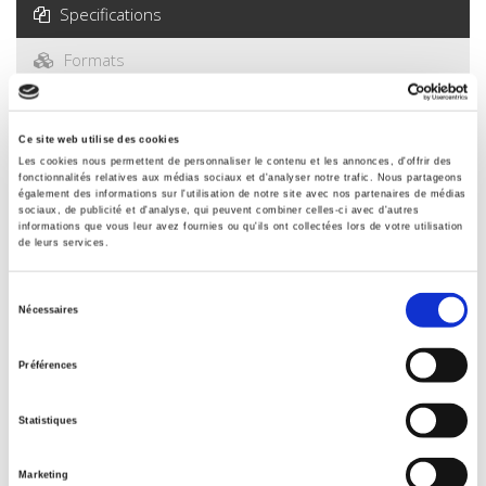
Specifications
Formats
Contents
Ce site web utilise des cookies
Les cookies nous permettent de personnaliser le contenu et les annonces, d'offrir des
Specifications
fonctionnalités relatives aux médias sociaux et d'analyser notre trafic. Nous partageons
également des informations sur l'utilisation de notre site avec nos partenaires de médias
sociaux, de publicité et d'analyse, qui peuvent combiner celles-ci avec d'autres
informations que vous leur avez fournies ou qu'ils ont collectées lors de votre utilisation
Publisher
de leurs services.
Presses de Sciences Po
Sélection
Edition
Nécessaires
3
du
consentement
Author
Préférences
Zaki Laïdi
Collection
Statistiques
Références
Language
Marketing