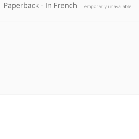
Paperback
- In French
- Temporarily unavailable