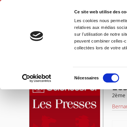
Ce site web utilise des c
Les cookies nous permetten
Hom
relatives aux médias socia
sur l'utilisation de notre 
peuvent combiner celles-ci
Les institutions politiques françaises
Home
collectées lors de votre uti
IMAGES
Sélection
Nécessaires
du
Les
consentement
2ème 
Bernar