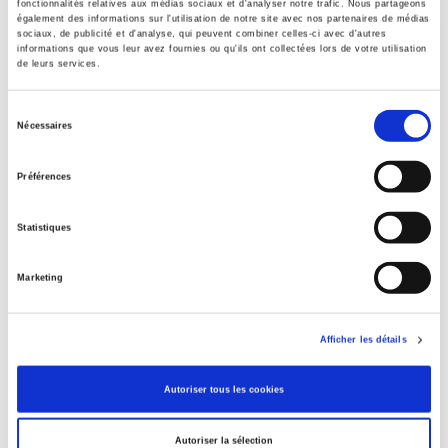
fonctionnalités relatives aux médias sociaux et d'analyser notre trafic. Nous partageons
Contents
également des informations sur l'utilisation de notre site avec nos partenaires de médias
sociaux, de publicité et d'analyse, qui peuvent combiner celles-ci avec d'autres
informations que vous leur avez fournies ou qu'ils ont collectées lors de votre utilisation
de leurs services.
Specifications
Sélection
Nécessaires
du
Publisher
consentement
Presses de Sciences Po
Préférences
Author
Dominique Kerouedan
Statistiques
Language
French
Marketing
Tags
,
,
,
Health
Afficher les détails
Publisher Category
>
Health
Autoriser tous les cookies
Publisher Category
>
Society
Autoriser la sélection