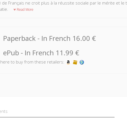
 de Français ne croit plus à la réussite sociale par le mérite et le 
atie.
Read More
Paperback
- In French
16.00 €
ePub
- In French
11.99 €
k here to buy from these retailers:
ents