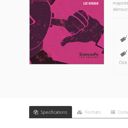
majorité
démocr
Clic
Specifications
Formats
Cont