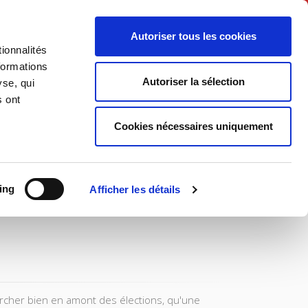
English
Autoriser tous les cookies
ionnalités
litics
Society
formations
Autoriser la sélection
yse, qui
s ont
Cookies nécessaires uniquement
ing
Afficher les détails
hercher bien en amont des élections, qu'une