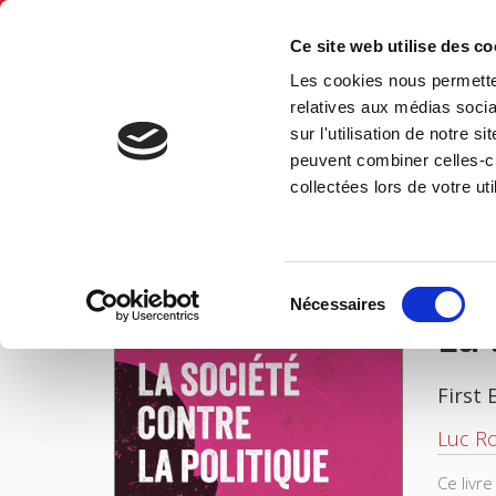
Ce site web utilise des c
Les cookies nous permetten
Hom
relatives aux médias socia
sur l'utilisation de notre 
peuvent combiner celles-ci
La société contre la politique
Home
collectées lors de votre uti
IMAGES
Sélection
Nécessaires
du
La 
consentement
First 
Luc R
Ce livr