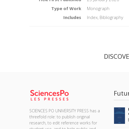
Type of Work
Monograph
Includes
Index, Bibliography
DISCOV
Futu
SCIENCES PO UNIVERSITY PRESS has a
threefold role: to publish original
research, to edit reference works for
student use, and to help public and