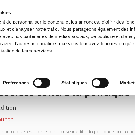
ookies
t de personnaliser le contenu et les annonces, d'offrir des fonct
e
Environment
History
International
Po
ux et d'analyser notre trafic. Nous partageons également des in
site avec nos partenaires de médias sociaux, de publicité et d'anal
 avec d'autres informations que vous leur avez fournies ou qu'il
lisation de leurs services.
Préférences
Statistiques
Market
société contre la politique
Edition
ouban
e montre que les racines de la crise inédite du politique sont à c