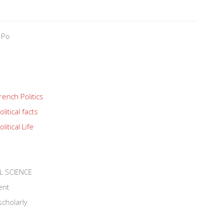
 Po
rench Politics
olitical facts
olitical Life
L SCIENCE
ent
scholarly