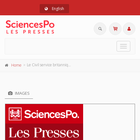
English
Toggle
navigat
Le Civil service britannique
Home
IMAGES