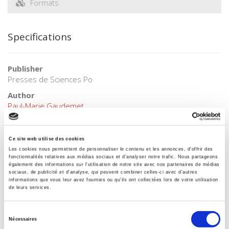
Formats
Specifications
Publisher
Presses de Sciences Po
Author
Paul-Marie Gaudemet
Collection
Académique
Ce site web utilise des cookies
Language
Les cookies nous permettent de personnaliser le contenu et les annonces, d'offrir des
French
fonctionnalités relatives aux médias sociaux et d'analyser notre trafic. Nous partageons
également des informations sur l'utilisation de notre site avec nos partenaires de médias
sociaux, de publicité et d'analyse, qui peuvent combiner celles-ci avec d'autres
Tags
informations que vous leur avez fournies ou qu'ils ont collectées lors de votre utilisation
de leurs services.
Publisher Category
>
Europe
>
European Countries
Sélection
Publisher Category
Nécessaires
du
>
International field