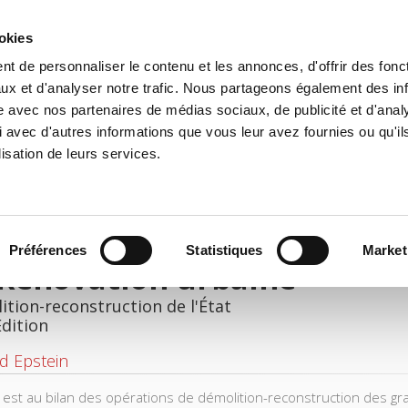
ookies
t de personnaliser le contenu et les annonces, d'offrir des fonct
e
Environment
History
International
Po
ux et d'analyser notre trafic. Nous partageons également des in
site avec nos partenaires de médias sociaux, de publicité et d'anal
 avec d'autres informations que vous leur avez fournies ou qu'il
lisation de leurs services.
Préférences
Statistiques
Market
 Rénovation urbaine
tion-reconstruction de l'État
Edition
d Epstein
 est au bilan des opérations de démolition-reconstruction des g