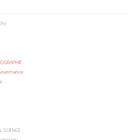
 Po
OGRAPHIE
overnance
e
L SCIENCE
scholarly