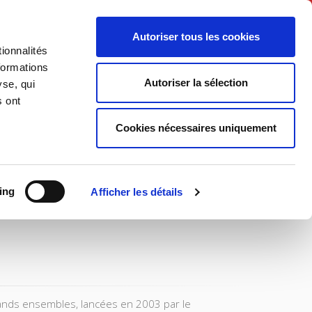
English
Autoriser tous les cookies
ionnalités
litics
Society
formations
Autoriser la sélection
yse, qui
s ont
Cookies nécessaires uniquement
ing
Afficher les détails
rands ensembles, lancées en 2003 par le