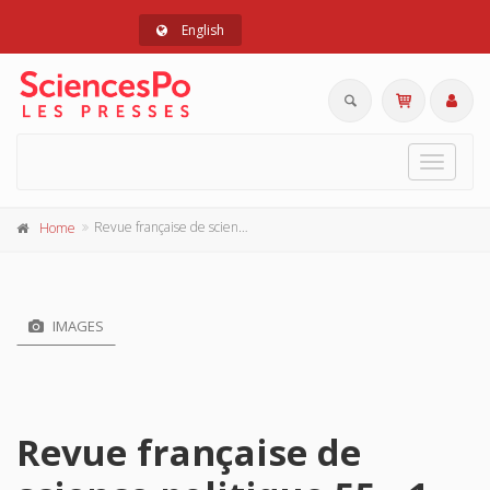
English
Toggle
navigat
Revue française de science politique 55 - 1, février 2005
Home
IMAGES
Revue française de