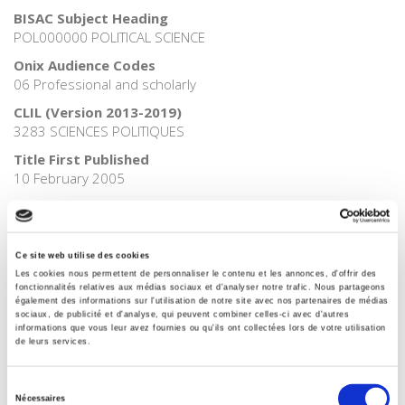
BISAC Subject Heading
POL000000 POLITICAL SCIENCE
Onix Audience Codes
06 Professional and scholarly
CLIL (Version 2013-2019)
3283 SCIENCES POLITIQUES
Title First Published
10 February 2005
Subject Scheme Identifier Code
Thema subject category: Politics and government
Ce site web utilise des cookies
Les cookies nous permettent de personnaliser le contenu et les annonces, d'offrir des
fonctionnalités relatives aux médias sociaux et d'analyser notre trafic. Nous partageons
également des informations sur l'utilisation de notre site avec nos partenaires de médias
sociaux, de publicité et d'analyse, qui peuvent combiner celles-ci avec d'autres
La société du matching
informations que vous leur avez fournies ou qu'ils ont collectées lors de votre utilisation
de leurs services.
Sélection
Atlas du numérique
Nécessaires