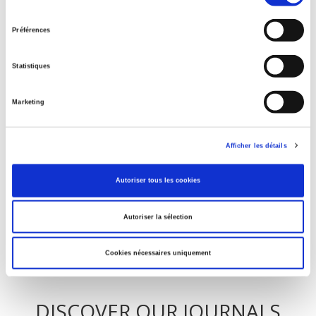
du
consentement
Préférences
Toilettes publiques
Statistiques
La désobéissance civile
Marketing
Afficher les détails
Des scouts en Malaisie britannique
Autoriser tous les cookies
Autoriser la sélection
Cookies nécessaires uniquement
DISCOVER OUR JOURNALS