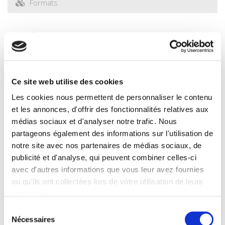
Formats
Specifications
Publisher
Presses de Sciences Po
Ce site web utilise des cookies
Author
Les cookies nous permettent de personnaliser le contenu
Jean-Pierre Jobard
et les annonces, d'offrir des fonctionnalités relatives aux
Collection
médias sociaux et d'analyser notre trafic. Nous
Académique
partageons également des informations sur l'utilisation de
Language
notre site avec nos partenaires de médias sociaux, de
French
publicité et d'analyse, qui peuvent combiner celles-ci
avec d'autres informations que vous leur avez fournies
Publisher Category
>
The State - Government
>
Local Government
ou qu'ils ont collectées lors de votre utilisation de leurs
services.
Publisher Category
>
Politics
Sélection
Nécessaires
du
BISAC Subject Heading