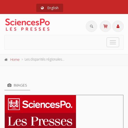
English
Toggle
navigat
Les disparités régionales de croissance
Home
IMAGES