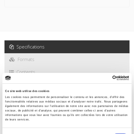
Specifications
Formats
Contents
Specifications
Ce site web utilise des cookies
Les cookies nous permettent de personnaliser le contenu et les annonces, d'offrir des
fonctionnalités relatives aux médias sociaux et d'analyser notre trafic. Nous partageons
également des informations sur l'utilisation de notre site avec nos partenaires de médias
Publisher
sociaux, de publicité et d'analyse, qui peuvent combiner celles-ci avec d'autres
Presses de Sciences Po
informations que vous leur avez fournies ou qu'ils ont collectées lors de votre utilisation
de leurs services.
Author
Bernard Gournay
Sélection