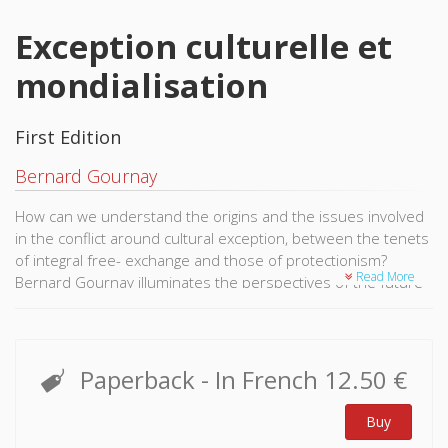
Exception culturelle et
mondialisation
First Edition
Bernard Gournay
How can we understand the origins and the issues involved
in the conflict around cultural exception, between the tenets
of integral free- exchange and those of protectionism?
Read More
Bernard Gournay illuminates the perspectives of the future
and current efforts to encourage, in the greatest number of
countries possible, the establishment of cultural industries.
Paperback
- In French
12.50 €
Buy