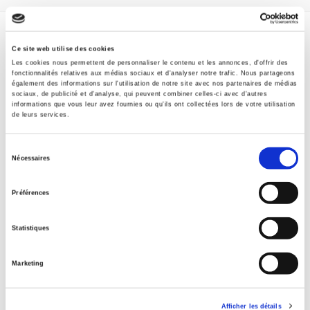
Specifications
Ce site web utilise des cookies
Les cookies nous permettent de personnaliser le contenu et les annonces, d'offrir des
Formats
fonctionnalités relatives aux médias sociaux et d'analyser notre trafic. Nous partageons
également des informations sur l'utilisation de notre site avec nos partenaires de médias
sociaux, de publicité et d'analyse, qui peuvent combiner celles-ci avec d'autres
Contents
informations que vous leur avez fournies ou qu'ils ont collectées lors de votre utilisation
de leurs services.
Specifications
Sélection
Nécessaires
du
consentement
Publisher
Préférences
Presses de Sciences Po
Author
Statistiques
Céline Marangé
Collection
Marketing
Académique
Language
Afficher les détails