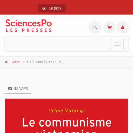
English
Toggle
navigat
Le communisme vietnamien (1919-1991)
Home
IMAGES