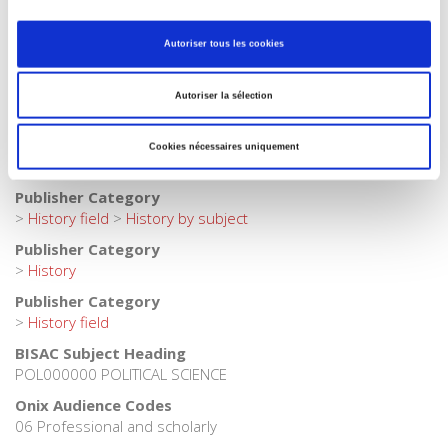
French
Tags
Autoriser tous les cookies
,
,
,
,
,
History
Publisher Category
Autoriser la sélection
>
Fields
>
History
Publisher Category
Cookies nécessaires uniquement
>
History field
>
History by period
Publisher Category
>
History field
>
History by subject
Publisher Category
>
History
Publisher Category
>
History field
BISAC Subject Heading
POL000000 POLITICAL SCIENCE
Onix Audience Codes
06 Professional and scholarly