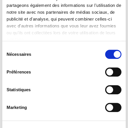
Formats
partageons également des informations sur l'utilisation de
notre site avec nos partenaires de médias sociaux, de
Contents
publicité et d'analyse, qui peuvent combiner celles-ci
avec d'autres informations que vous leur avez fournies
ou qu'ils ont collectées lors de votre utilisation de leurs
Specifications
services.
Sélection
Publisher
Nécessaires
du
Presses de Sciences Po
consentement
Editorial coordination by
Préférences
Laure Bonnaud
,
François Granier
Journal
Sociologies pratiques (2010-2024)
Statistiques
ISSN
12959278
Marketing
Language
French