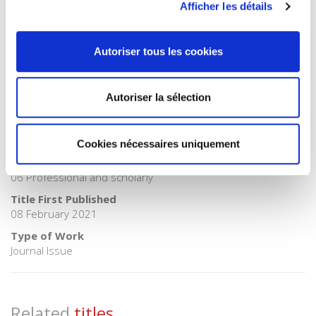
Publisher Category
Afficher les détails
>
Society
Publisher Category
Autoriser tous les cookies
>
Sociology
BISAC Subject Heading
SOC000000 SOCIAL SCIENCE > SOC026000 SOCIAL SCIENCE
Autoriser la sélection
/ Sociology
BIC subject category (UK)
J Society & social sciences > JH Sociology & anthropology
Cookies nécessaires uniquement
Onix Audience Codes
06 Professional and scholarly
Title First Published
08 February 2021
Type of Work
Journal Issue
Related
titles