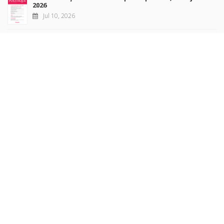
2026
Jul 10, 2026
Revue française de sociologie 66 3/4, juillet-décembre
2026
Jul 7, 2026
Sociétés contemporaines 139, 2025
Jul 6, 2026
Raisons politiques 102, mai 2026
Jun 23, 2026
more books
Browse our