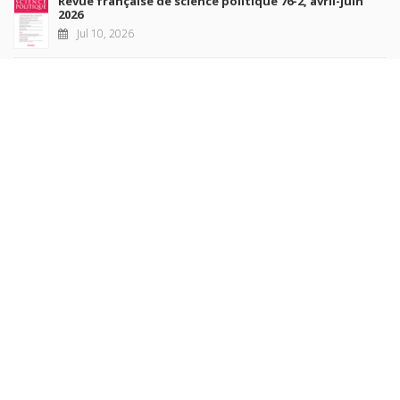
Revue française de science politique 76-2, avril-juin
2026
Jul 10, 2026
Revue française de sociologie 66 3/4, juillet-décembre
2026
Jul 7, 2026
Sociétés contemporaines 139, 2025
Jul 6, 2026
Raisons politiques 102, mai 2026
Jun 23, 2026
more books
Browse our