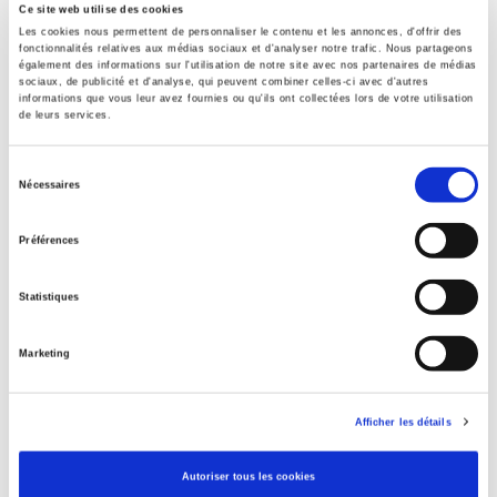
Ce site web utilise des cookies
Les cookies nous permettent de personnaliser le contenu et les annonces, d'offrir des
fonctionnalités relatives aux médias sociaux et d'analyser notre trafic. Nous partageons
Specifications
également des informations sur l'utilisation de notre site avec nos partenaires de médias
sociaux, de publicité et d'analyse, qui peuvent combiner celles-ci avec d'autres
informations que vous leur avez fournies ou qu'ils ont collectées lors de votre utilisation
de leurs services.
Publisher
Presses de Sciences Po
Sélection
Nécessaires
Author
du
consentement
Journal
Préférences
Revue économique
ISSN
Statistiques
00352764
Language
Marketing
French
Publisher Category
>
Political Economics
>
French Economy
Afficher les détails
Publisher Category
>
Political Economics
>
International Economy
Autoriser tous les cookies