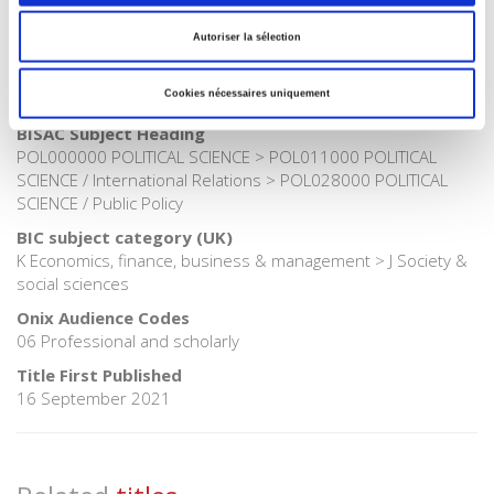
Publisher Category
>
Political Economics
Autoriser la sélection
Publisher Category
Cookies nécessaires uniquement
>
Society
BISAC Subject Heading
POL000000 POLITICAL SCIENCE > POL011000 POLITICAL
SCIENCE / International Relations > POL028000 POLITICAL
SCIENCE / Public Policy
BIC subject category (UK)
K Economics, finance, business & management > J Society &
social sciences
Onix Audience Codes
06 Professional and scholarly
Title First Published
16 September 2021