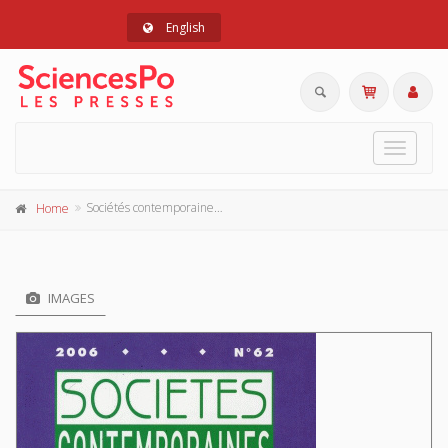
English
Toggle
navigat
Sociétés contemporaines n° 62 2006
Home
IMAGES