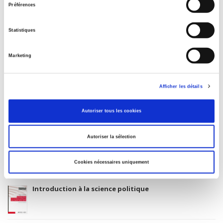
BISAC Subject Heading
Préférences
POL000000 POLITICAL SCIENCE
Statistiques
Onix Audience Codes
06 Professional and scholarly
Marketing
CLIL (Version 2013-2019)
3283 SCIENCES POLITIQUES
Title First Published
Afficher les détails
21 August 2006
Subject Scheme Identifier Code
Autoriser tous les cookies
Thema subject category: Politics and government
Autoriser la sélection
Related
titles
Cookies nécessaires uniquement
Introduction à la science politique