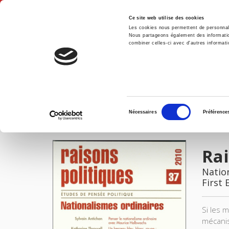
Ce site web utilise des cookies
Les cookies nous permettent de personnalis
Nous partageons également des informations
combiner celles-ci avec d'autres informatio
Hom
Raisons politiques 37, mars 2010
Home
Sélection
Nécessaires
Préférence
du
IMAGES
consentement
Rai
Natio
First 
Si les 
mécanis