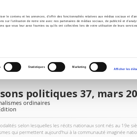
er le contenu et les annonces, d'offrir des fonctionnalités relatives aux médias sociaux et d'ana
 sur l'utilisation de notre site avec nos partenaires de médias sociaux, de publicité et d'analy
ns que vous leur avez fournies ou qu'ils ont collectées lors de votre utilisation de leurs service
e
Environment
History
International
Po
s
Statistiques
Marketing
Afficher les déta
sons politiques 37, mars 2
nalismes ordinaires
Edition
modalités selon lesquelles les récits nationaux sont nés au 19e siè
mes qui permettent aujourd'hui à la communauté imaginée natio