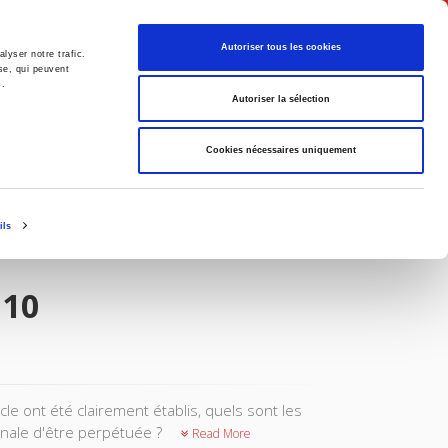
English
Autoriser tous les cookies
lyser notre trafic.
se, qui peuvent
s.
litics
Society
Autoriser la sélection
Cookies nécessaires uniquement
ils
010
cle ont été clairement établis, quels sont les
nale d'être perpétuée ?
Read More