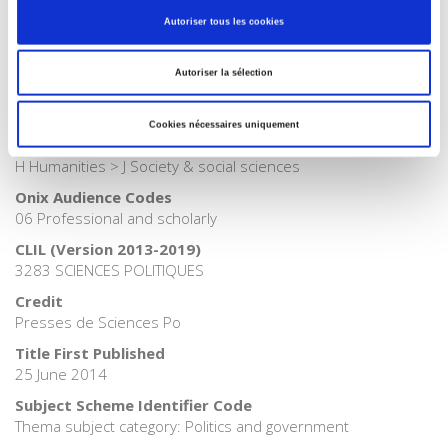
12959278
Autoriser tous les cookies
Language
French
Autoriser la sélection
BISAC Subject Heading
POL000000 POLITICAL SCIENCE
Cookies nécessaires uniquement
BIC subject category (UK)
H Humanities > J Society & social sciences
Onix Audience Codes
06 Professional and scholarly
CLIL (Version 2013-2019)
3283 SCIENCES POLITIQUES
Credit
Presses de Sciences Po
Title First Published
25 June 2014
Subject Scheme Identifier Code
Thema subject category: Politics and government