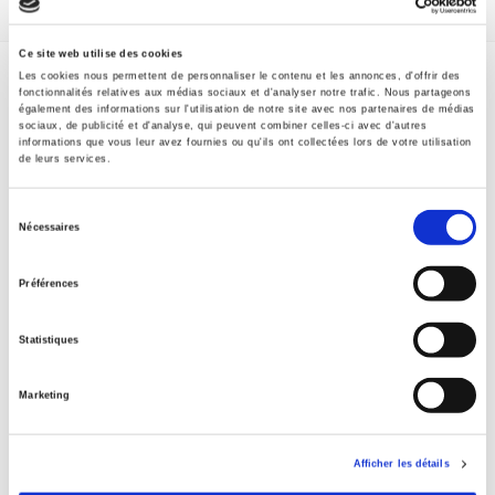
Ce site web utilise des cookies
Les cookies nous permettent de personnaliser le contenu et les annonces, d'offrir des
fonctionnalités relatives aux médias sociaux et d'analyser notre trafic. Nous partageons
Specifications
également des informations sur l'utilisation de notre site avec nos partenaires de médias
sociaux, de publicité et d'analyse, qui peuvent combiner celles-ci avec d'autres
Formats
informations que vous leur avez fournies ou qu'ils ont collectées lors de votre utilisation
de leurs services.
Contents
Sélection
Nécessaires
du
Specifications
consentement
Préférences
Publisher
Statistiques
Presses de Sciences Po
Author
Marketing
Journal
Sociologies pratiques (2010-2024)
Afficher les détails
ISSN