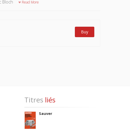
c Bloch
Read More
Buy
Titres
liés
Sauver