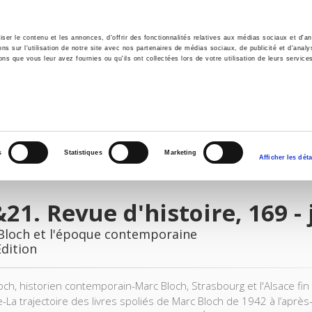
er le contenu et les annonces, d'offrir des fonctionnalités relatives aux médias sociaux et d'ana
 sur l'utilisation de notre site avec nos partenaires de médias sociaux, de publicité et d'analy
ns que vous leur avez fournies ou qu'ils ont collectées lors de votre utilisation de leurs service
e
Environment
History
International
Po
s
Statistiques
Marketing
Afficher les déta
21. Revue d'histoire, 169 -
Bloch et l'époque contemporaine
Edition
och, historien contemporain-Marc Bloch, Strasbourg et l'Alsace fin 
-La trajectoire des livres spoliés de Marc Bloch de 1942 à l’après