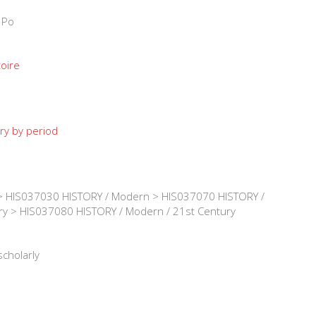
 Po
toire
ry by period
 HIS037030 HISTORY / Modern > HIS037070 HISTORY /
ry > HIS037080 HISTORY / Modern / 21st Century
scholarly