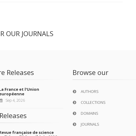
ER OUR JOURNALS
re Releases
Browse our
La France et l'Union
AUTHORS
européenne
Sep 4, 2026
COLLECTIONS
DOMAINS
Releases
JOURNALS
Revue française de science