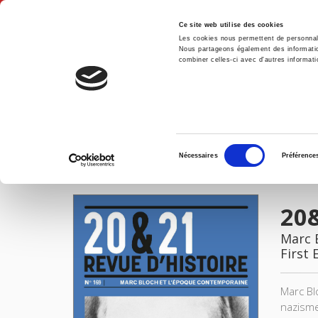
Ce site web utilise des cookies
Les cookies nous permettent de personnalis
Nous partageons également des informations
combiner celles-ci avec d'autres informatio
Hom
20&21. Revue d'histoire, 169 - janvier, mars 2026
Home
Sélection
Nécessaires
Préférence
du
IMAGES
consentement
20&
Marc 
First 
Marc Bl
nazisme