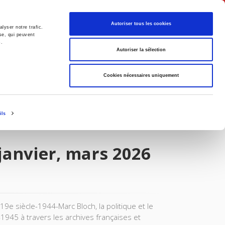
English
Autoriser tous les cookies
lyser notre trafic.
se, qui peuvent
s.
litics
Society
Autoriser la sélection
Cookies nécessaires uniquement
ils
 janvier, mars 2026
19e siècle-1944-Marc Bloch, la politique et le
-1945 à travers les archives françaises et