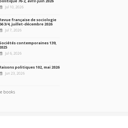
politique 76-2, avril-juin 2026
Jul 10, 2026
Revue française de sociologie
66 3/4, juillet-décembre 2026
Jul 7, 2026
Sociétés contemporaines 139,
2025
Jul 6, 2026
Raisons politiques 102, mai 2026
Jun 23, 2026
e books
ht © 2026, Presses de Sciences Po. Powered by
GiantChair
. All Rights