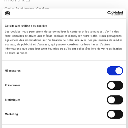
Onix Audience Codes
06 Professional and scholarly
CLIL (Version 2013-2019)
Ce site web utilise des cookies
3283 SCIENCES POLITIQUES
Les cookies nous permettent de personnaliser le contenu et les annonces, d'offrir des
fonctionnalités relatives aux médias sociaux et d'analyser notre trafic. Nous partageons
Title First Published
également des informations sur l'utilisation de notre site avec nos partenaires de médias
20 January 2009
sociaux, de publicité et d'analyse, qui peuvent combiner celles-ci avec d'autres
informations que vous leur avez fournies ou qu'ils ont collectées lors de votre utilisation
Subject Scheme Identifier Code
de leurs services.
Thema subject category: Politics and government
Type of Work
Sélection
Nécessaires
Monograph
du
consentement
Includes
Préférences
Index, Bibliography
Original Language
Statistiques
English
Marketing