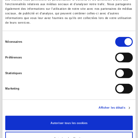
Contents
fonctionnalités relatives aux médias sociaux et d'analyser notre trafic. Nous partageons
également des informations sur l'utilisation de notre site avec nos partenaires de médias
sociaux, de publicité et d'analyse, qui peuvent combiner celles-ci avec d'autres
informations que vous leur avez fournies ou qu'ils ont collectées lors de votre utilisation
Specifications
de leurs services.
Sélection
Publisher
Nécessaires
du
Presses de Sciences Po
consentement
Author
Préférences
Clémence Cardon-Quint
Collection
Statistiques
Académique
Marketing
Language
French
Publisher Category
Afficher les détails
>
Fields
>
History
Publisher Category
Autoriser tous les cookies
>
History