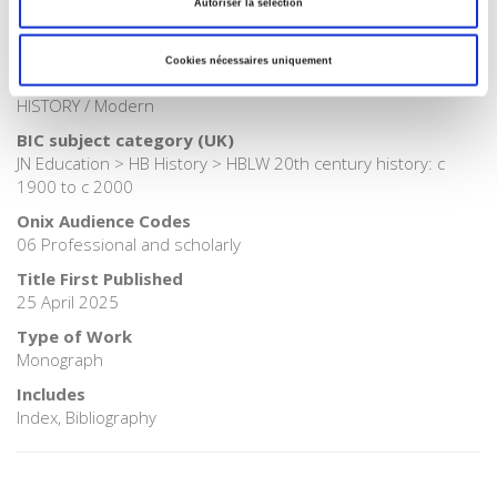
Publisher Category
Autoriser la sélection
>
History field
BISAC Subject Heading
Cookies nécessaires uniquement
EDU000000 EDUCATION > HIS000000 HISTORY > HIS037030
HISTORY / Modern
BIC subject category (UK)
JN Education > HB History > HBLW 20th century history: c
1900 to c 2000
Onix Audience Codes
06 Professional and scholarly
Title First Published
25 April 2025
Type of Work
Monograph
Includes
Index, Bibliography