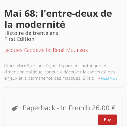
Mai 68: l'entre-deux de
la modernité
Histoire de trente ans
First Edition
Jacques Capdevielle
,
René Mouriaux
Relire Mai 68, en privilégiant l'épaisseur historique et la
dimension poli­tique, conduit à découvrir la continuité des
enjeux et la permanence des masques. Si la commune
Read More
étudiante et la grève générale, dans leur dyna­misme
singulier, n'ont pas été annoncées, parce qu'elles n'étaient
pas pré-dictibles, elles ne résultent pas, non plus, d'une
génération spontanée: les «trente glorieuses» étaient
Paperback
- In French
26.00 €
porteuses des conflits qui ont alors éclaté. Mai 1968 est un
événement intermédiaire: il a condensé des tendances
Buy
anté­rieures, sans modifier les structures économiques et