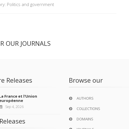
ry: Politics and government
ER OUR JOURNALS
re Releases
Browse our
La France et l'Union
AUTHORS
européenne
Sep 4, 2026
COLLECTIONS
DOMAINS
Releases