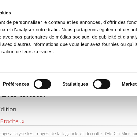
ookies
t de personnaliser le contenu et les annonces, d'offrir des fonct
e
Environment
History
International
Po
ux et d'analyser notre trafic. Nous partageons également des in
site avec nos partenaires de médias sociaux, de publicité et d'anal
 avec d'autres informations que vous leur avez fournies ou qu'il
lisation de leurs services.
Préférences
Statistiques
Market
 Chi Minh
Edition
 Brocheux
rage analyse les images de la légende et du culte d’Ho Chi Minh ai