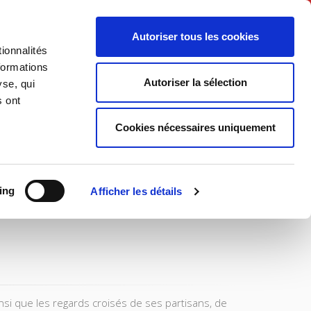
English
Autoriser tous les cookies
ionnalités
litics
Society
formations
Autoriser la sélection
yse, qui
s ont
Cookies nécessaires uniquement
ing
Afficher les détails
nsi que les regards croisés de ses partisans, de