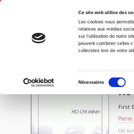
Ce site web utilise des c
Les cookies nous permetten
Hom
relatives aux médias socia
sur l'utilisation de notre 
peuvent combiner celles-ci
Ho Chi Minh
Home
collectées lors de votre uti
IMAGES
Sélection
Nécessaires
du
Ho
consentement
First 
Pierre
Cet ouv