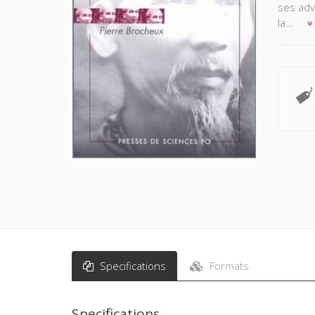
ses adv
la...
Specifications
Formats
Specifications