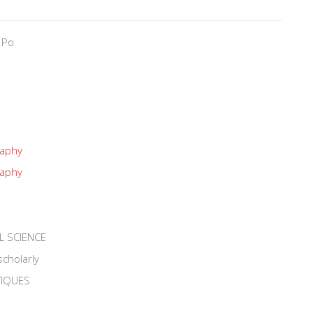
 Po
raphy
raphy
L SCIENCE
scholarly
TIQUES