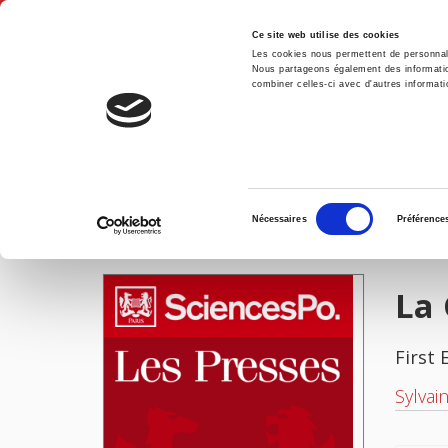
Ce site web utilise des cookies
Les cookies nous permettent de personnalis
Nous partageons également des informations
combiner celles-ci avec d'autres informatio
Hom
La Guinée sans la France
Home
Sélection
Nécessaires
Préférence
du
IMAGES
consentement
La 
First 
Sylvai