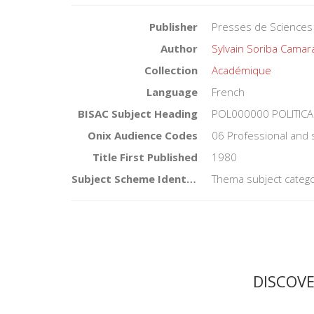
Publisher
Presses de Sciences
Author
Sylvain Soriba Camar
Collection
Académique
Language
French
BISAC Subject Heading
POL000000 POLITICA
Onix Audience Codes
06 Professional and 
Title First Published
1980
Subject Scheme Identifier Code
Thema subject catego
DISCOV