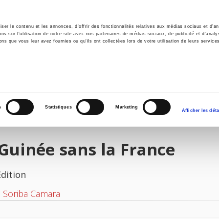
er le contenu et les annonces, d'offrir des fonctionnalités relatives aux médias sociaux et d'ana
 sur l'utilisation de notre site avec nos partenaires de médias sociaux, de publicité et d'analy
ns que vous leur avez fournies ou qu'ils ont collectées lors de votre utilisation de leurs service
e
Environment
History
International
Po
s
Statistiques
Marketing
Afficher les déta
Guinée sans la France
Edition
n Soriba Camara