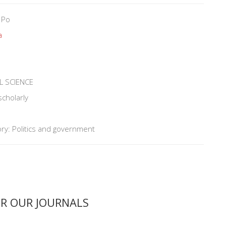
 Po
a
L SCIENCE
scholarly
ry: Politics and government
ER OUR JOURNALS