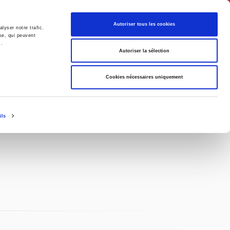
English
Autoriser tous les cookies
lyser notre trafic.
se, qui peuvent
s.
litics
Society
Autoriser la sélection
Cookies nécessaires uniquement
ils