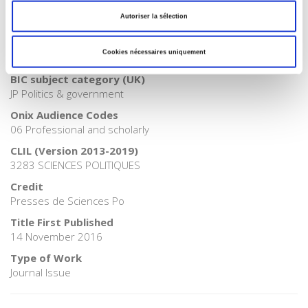
Language
Autoriser la sélection
French
BISAC Subject Heading
Cookies nécessaires uniquement
POL000000 POLITICAL SCIENCE
BIC subject category (UK)
JP Politics & government
Onix Audience Codes
06 Professional and scholarly
CLIL (Version 2013-2019)
3283 SCIENCES POLITIQUES
Credit
Presses de Sciences Po
Title First Published
14 November 2016
Type of Work
Journal Issue