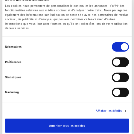
Specifications
Les cookies nous permettent de personnaliser le contenu et les annonces, d'offrir des
fonctionnalités relatives aux médias sociaux et d'analyser notre trafic. Nous partageons
Formats
également des informations sur l'utilisation de notre site avec nos partenaires de médias
sociaux, de publicité et d'analyse, qui peuvent combiner celles-ci avec d'autres
informations que vous leur avez fournies ou qu'ils ont collectées lors de votre utilisation
Contents
de leurs services.
Sélection
Specifications
Nécessaires
du
consentement
Préférences
Publisher
Presses de Sciences Po
Statistiques
Editorial coordination by
Gilles Dorronsoro
,
Marie Brossier
Marketing
With
Journal
Afficher les détails
Critique internationale
ISSN
Autoriser tous les cookies
12907839