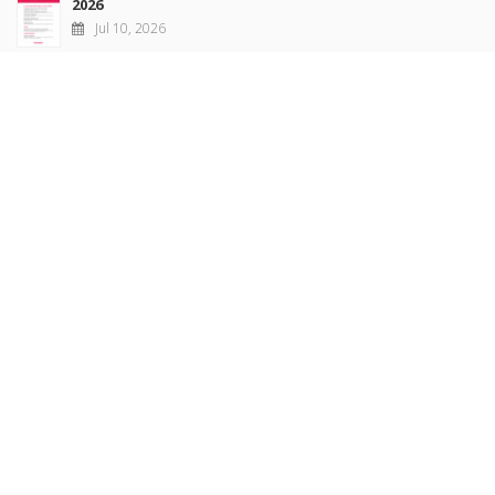
2026
Jul 10, 2026
Revue française de sociologie 66 3/4, juillet-décembre
2026
Jul 7, 2026
Sociétés contemporaines 139, 2025
Jul 6, 2026
Raisons politiques 102, mai 2026
Jun 23, 2026
more books
Browse our