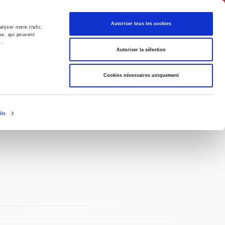
English
Autoriser tous les cookies
lyser notre trafic.
se, qui peuvent
s.
litics
Society
Autoriser la sélection
Cookies nécessaires uniquement
ils