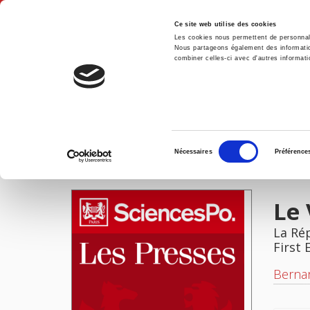
Ce site web utilise des cookies
Les cookies nous permettent de personnalis
Nous partageons également des informations
combiner celles-ci avec d'autres informatio
Hom
Le Viet-Minh
Home
Sélection
Nécessaires
Préférence
du
IMAGES
consentement
Le 
La Ré
First 
Bernar