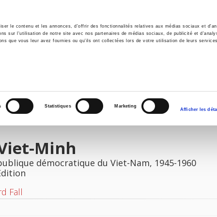
er le contenu et les annonces, d'offrir des fonctionnalités relatives aux médias sociaux et d'ana
 sur l'utilisation de notre site avec nos partenaires de médias sociaux, de publicité et d'analy
ns que vous leur avez fournies ou qu'ils ont collectées lors de votre utilisation de leurs service
e
Environment
History
International
Po
s
Statistiques
Marketing
Afficher les déta
Viet-Minh
publique démocratique du Viet-Nam, 1945-1960
Edition
d Fall