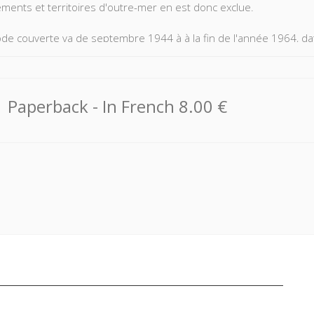
ments et territoires d'outre-mer en est donc exclue.
ode couverte va de septembre 1944 à à la fin de l'année 1964, dat
lement. Comme mentionnés dans le Tome 1, il s'agit d'une bibliogr
ographie est divisée en trois parties, d'importance inégale : la premiè
insi qu'aux problèmes posés par la réforme régionale; la second
Paperback
- In French
8.00 €
vités locales ainsi que les établissements publics nationaux dont le
orte aux services extérieurs de l'État.