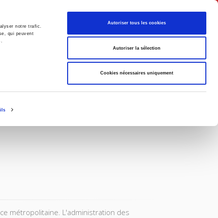
English
Autoriser tous les cookies
lyser notre trafic.
se, qui peuvent
s.
litics
Society
Autoriser la sélection
Cookies nécessaires uniquement
ils
ce métropolitaine. L'administration des