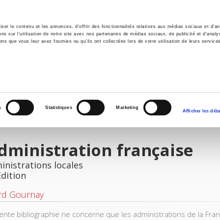
er le contenu et les annonces, d'offrir des fonctionnalités relatives aux médias sociaux et d'ana
 sur l'utilisation de notre site avec nos partenaires de médias sociaux, de publicité et d'analy
ns que vous leur avez fournies ou qu'ils ont collectées lors de votre utilisation de leurs service
e
Environment
History
International
Po
s
Statistiques
Marketing
Afficher les déta
dministration française
inistrations locales
Edition
rd Gournay
ente bibliographie ne concerne que les administrations de la Fran