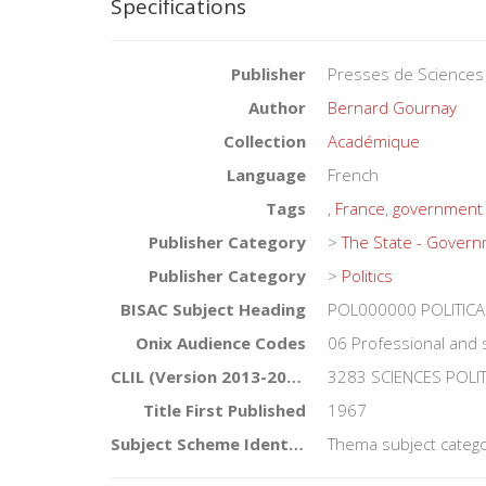
Specifications
Publisher
Presses de Sciences
Author
Bernard Gournay
Collection
Académique
Language
French
Tags
,
France
,
government
Publisher Category
>
The State - Gover
Publisher Category
>
Politics
BISAC Subject Heading
POL000000 POLITICA
Onix Audience Codes
06 Professional and 
CLIL (Version 2013-2019)
3283 SCIENCES POLI
Title First Published
1967
Subject Scheme Identifier Code
Thema subject catego