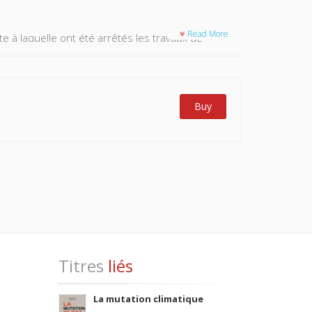
Read More
e à laquelle ont été arrêtés les travaux de
aphie sélective.
re a trait aux collectivités territoriales stricto
e concerne les établissements publics des
Buy
 champ d'action est localisé ; la troisième partie
Titres
liés
La mutation climatique