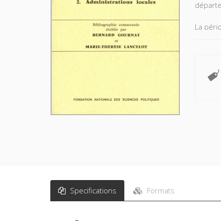
départe
La péri
dépouil
La bibli
sensu a
collecti
se rapp
Specifications
Formats