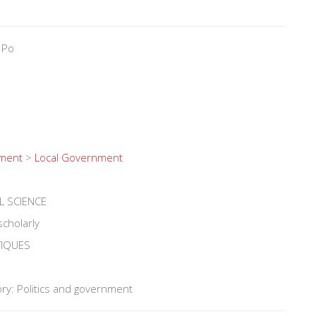
 Po
nment
>
Local Government
L SCIENCE
scholarly
TIQUES
ry: Politics and government