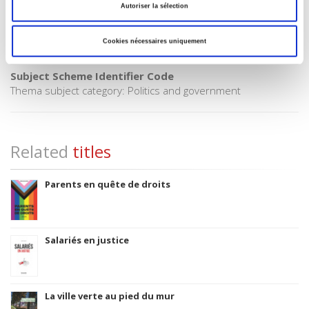
CLIL (Version 2013-2019)
Autoriser la sélection
3283 SCIENCES POLITIQUES
Title First Published
Cookies nécessaires uniquement
1979
Subject Scheme Identifier Code
Thema subject category: Politics and government
Related
titles
Parents en quête de droits
Salariés en justice
La ville verte au pied du mur