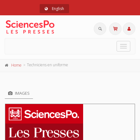
English
Toggle
navigat
Techniciens en uniforme
Home
IMAGES