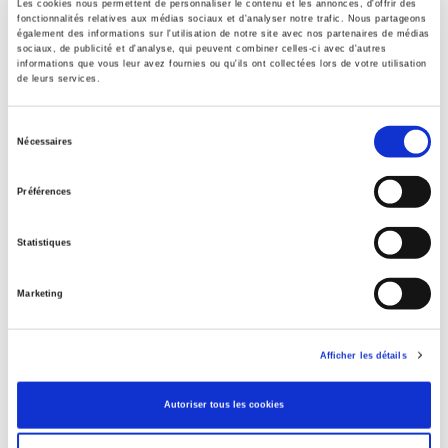
Fondation nationale des sciences politiques France
Les cookies nous permettent de personnaliser le contenu et les annonces, d'offrir des
fonctionnalités relatives aux médias sociaux et d'analyser notre trafic. Nous partageons
Collection
également des informations sur l'utilisation de notre site avec nos partenaires de médias
sociaux, de publicité et d'analyse, qui peuvent combiner celles-ci avec d'autres
Académique
informations que vous leur avez fournies ou qu'ils ont collectées lors de votre utilisation
de leurs services.
Language
French
Sélection
Tags
Nécessaires
du
,
consentement
Publisher Category
Préférences
>
Europe
>
European Politics
Publisher Category
Statistiques
>
International field
Publisher Category
Marketing
>
Politics
BISAC Subject Heading
Afficher les détails
POL000000 POLITICAL SCIENCE
Onix Audience Codes
Autoriser tous les cookies
06 Professional and scholarly