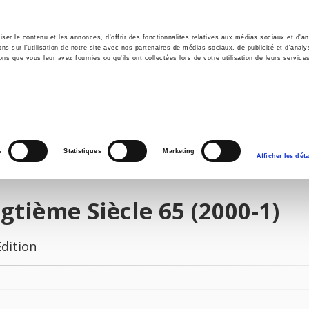
er le contenu et les annonces, d'offrir des fonctionnalités relatives aux médias sociaux et d'ana
 sur l'utilisation de notre site avec nos partenaires de médias sociaux, de publicité et d'analy
ns que vous leur avez fournies ou qu'ils ont collectées lors de votre utilisation de leurs service
e
Environment
History
International
Po
s
Statistiques
Marketing
Afficher les déta
gtième Siècle 65 (2000-1)
Edition