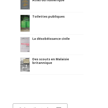
Atlas du numérique
Toilettes publiques
La désobéissance civile
Des scouts en Malaisie
britannique