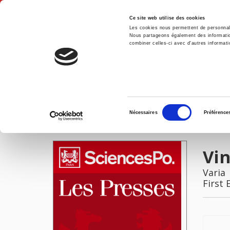
Ce site web utilise des cookies
Les cookies nous permettent de personnalis
Nous partageons également des informations
combiner celles-ci avec d'autres informatio
Hom
Vingtième Siècle 65 (2000-1)
Home
Sélection
Nécessaires
Préférence
du
IMAGES
consentement
Vin
Varia
First 