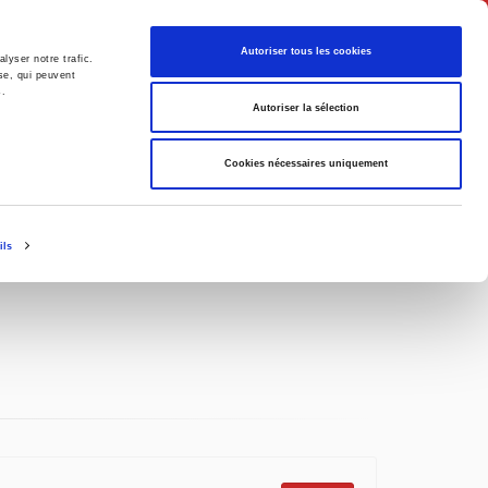
English
Autoriser tous les cookies
lyser notre trafic.
se, qui peuvent
s.
litics
Society
Autoriser la sélection
Cookies nécessaires uniquement
ils