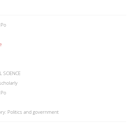
 Po
e
L SCIENCE
scholarly
 Po
ry: Politics and government