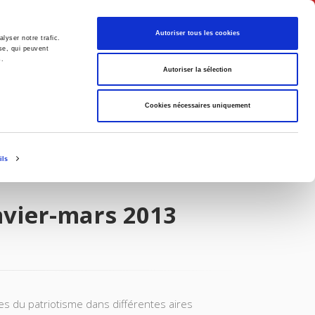
English
Autoriser tous les cookies
lyser notre trafic.
se, qui peuvent
s.
litics
Society
Autoriser la sélection
Cookies nécessaires uniquement
ils
nvier-mars 2013
nes du patriotisme dans différentes aires