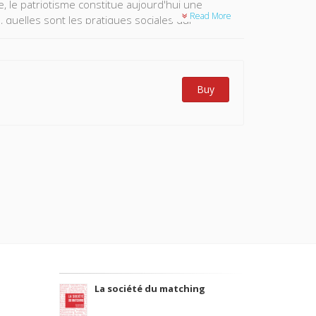
, le patriotisme constitue aujourd'hui une
Read More
 quelles sont les pratiques sociales qui
Une sociologie du « patriotisme par le bas »
st compris et vécu de façons tellement
atriotismes » pour rendre compte de la pluralité des
Buy
La société du matching