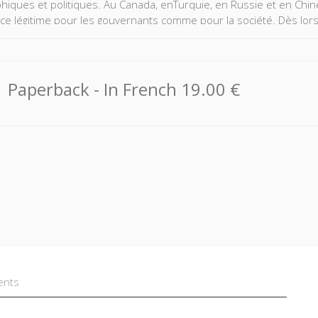
hiques et politiques. Au Canada, enTurquie, en Russie et en Chine
ce légitime pour les gouvernants comme pour la société. Dès lors,
pagnent ? Et que signifie être patriote dans chacun de ces pays ? 
de répondre à ces questions et de montrer que ce phénomène e
tes selon les situations qu'il conviendrait plutôt de parler de « p
es qui alimentent autant de rapports à l'État et au politique.
Paperback
- In French
19.00 €
ents