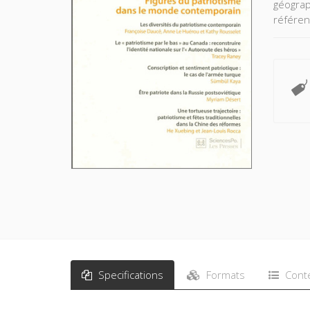
géograp
référen
l'accom
permet 
différen
référenc
Specifications
Formats
Cont