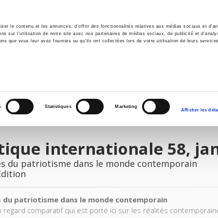
er le contenu et les annonces, d'offrir des fonctionnalités relatives aux médias sociaux et d'ana
 sur l'utilisation de notre site avec nos partenaires de médias sociaux, de publicité et d'analy
ns que vous leur avez fournies ou qu'ils ont collectées lors de votre utilisation de leurs service
e
Environment
History
International
Po
s
Statistiques
Marketing
Afficher les déta
tique internationale 58, ja
es du patriotisme dans le monde contemporain
Edition
s du patriotisme dans le monde contemporain
n regard comparatif qui est porté ici sur les réalités contemporai