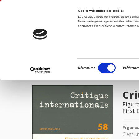
Ce site web utilise des cookies
Les cookies nous permettent de personnalis
Nous partageons également des informations
combiner celles-ci avec d'autres informatio
Hom
Critique internationale 58, janvier-mars 2013
Home
Sélection
Nécessaires
Préférence
du
IMAGES
consentement
Cri
Figur
First 
Figure
C'est u