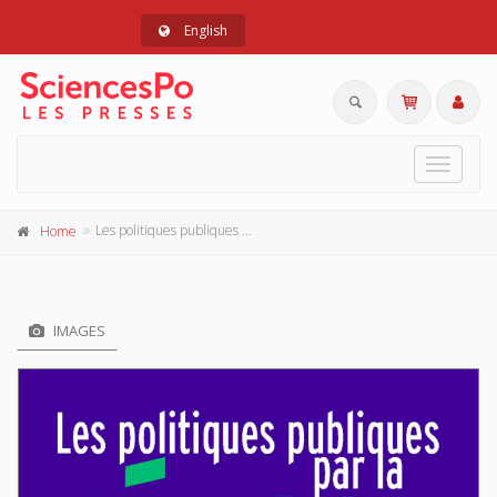
English
Toggle
navigat
Les politiques publiques par la défiscalisation
Home
IMAGES