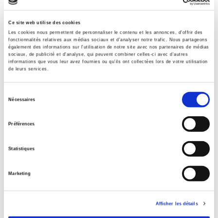
Contents
Ce site web utilise des cookies
Les cookies nous permettent de personnaliser le contenu et les annonces, d'offrir des
fonctionnalités relatives aux médias sociaux et d'analyser notre trafic. Nous partageons
Specifications
également des informations sur l'utilisation de notre site avec nos partenaires de médias
sociaux, de publicité et d'analyse, qui peuvent combiner celles-ci avec d'autres
informations que vous leur avez fournies ou qu'ils ont collectées lors de votre utilisation
de leurs services.
Publisher
Presses de Sciences Po
Sélection
Nécessaires
Author
du
Clément Carbonnier
,
Nathalie Morel
,
Bruno Palier
,
Michaël
consentement
Zemmour
Préférences
With
Mathias André
,
Anne Bory
,
Simon Bunel
,
Guillaume Chapelle
,
Statistiques
Lucie Le Rolland
,
Pierre Livet
,
Sacha Nass
,
Delphine Roy
,
Michaël Sicsic
Marketing
Collection
Académique
Afficher les détails
Language