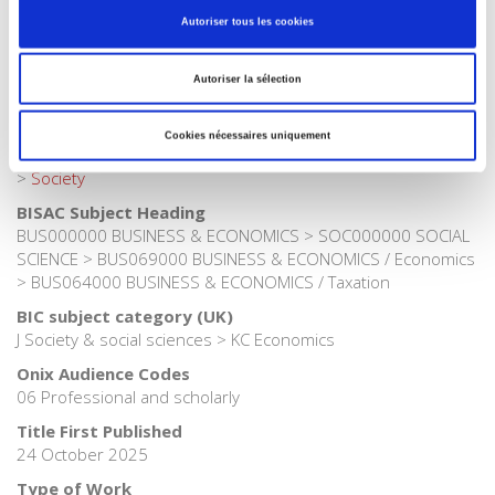
French
Autoriser tous les cookies
Publisher Category
>
Political Economics
>
French Economy
Autoriser la sélection
Publisher Category
>
The State - Government
>
Public Finances
Cookies nécessaires uniquement
Publisher Category
>
Society
BISAC Subject Heading
BUS000000 BUSINESS & ECONOMICS > SOC000000 SOCIAL
SCIENCE > BUS069000 BUSINESS & ECONOMICS / Economics
> BUS064000 BUSINESS & ECONOMICS / Taxation
BIC subject category (UK)
J Society & social sciences > KC Economics
Onix Audience Codes
06 Professional and scholarly
Title First Published
24 October 2025
Type of Work