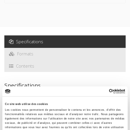
Specifications
Formats
Contents
Specifications
Publisher
Ce site web utilise des cookies
Presses de Sciences Po
Les cookies nous permettent de personnaliser le contenu et les annonces, d'offrir des
fonctionnalités relatives aux médias sociaux et d'analyser notre trafic. Nous partageons
Author
également des informations sur l'utilisation de notre site avec nos partenaires de médias
sociaux, de publicité et d'analyse, qui peuvent combiner celles-ci avec d'autres
Daniel Boy
,
Vincent Jacques Le Seigneur
,
Agnès Roche
informations que vous leur avez fournies ou qu'ils ont collectées lors de votre utilisation