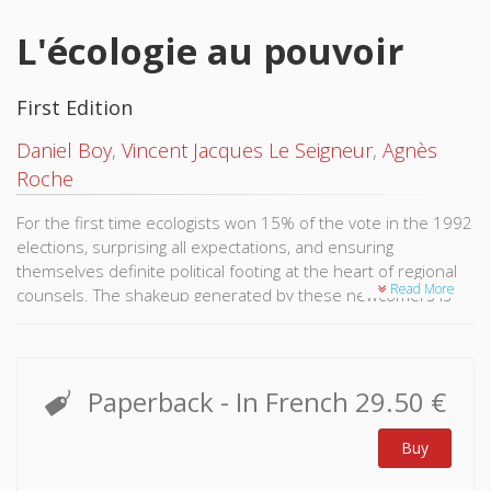
L'écologie au pouvoir
First Edition
Daniel Boy
,
Vincent Jacques Le Seigneur
,
Agnès
Roche
For the first time ecologists won 15% of the vote in the 1992
elections, surprising all expectations, and ensuring
themselves definite political footing at the heart of regional
Read More
counsels. The shakeup generated by these newcomers is
undeniable. This success spurred the authors to take a look
at these new elected officials, their results and their
behavior in assembly.
Paperback
- In French
29.50 €
Buy