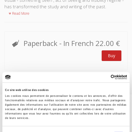
visual - something seen , act of seeing and visibility regime -
has transformed the study and writing of the past.
Read More
Paperback
- In French
22.00 €
Buy
Ce site web utilise des cookies
Les cookies nous permettent de personnaliser le contenu et les annonces, d'offrir des
fonctionnalités relatives aux médias sociaux et d'analyser notre trafic. Nous partageons
également des informations sur l'utilisation de notre site avec nos partenaires de médias
Specifications
sociaux, de publicité et d'analyse, qui peuvent combiner celles-ci avec d'autres
informations que vous leur avez fournies ou qu'ils ont collectées lors de votre utilisation
de leurs services.
Formats