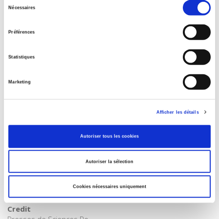
Sélection
Contents
Nécessaires
du
consentement
Préférences
Specifications
Statistiques
Publisher
Presses de Sciences Po
Marketing
Author
Journal
Afficher les détails
Critique internationale
ISSN
Autoriser tous les cookies
12907839
Language
Autoriser la sélection
French
Onix Audience Codes
Cookies nécessaires uniquement
06 Professional and scholarly
Credit