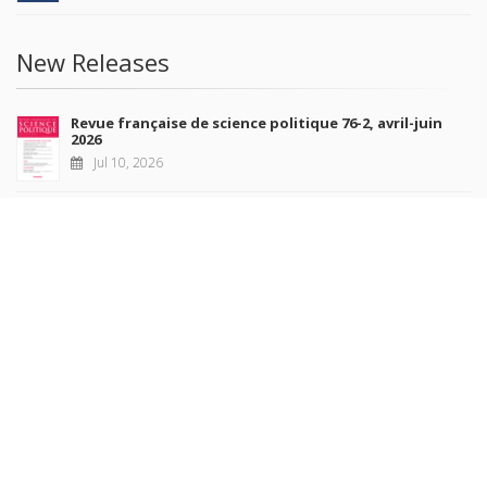
New Releases
Revue française de science politique 76-2, avril-juin
2026
Jul 10, 2026
Revue française de sociologie 66 3/4, juillet-décembre
2026
Jul 7, 2026
Sociétés contemporaines 139, 2025
Jul 6, 2026
Raisons politiques 102, mai 2026
Jun 23, 2026
more books