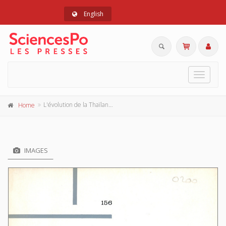
English
Toggle
navigat
L'évolution de la Thaïlande contemporaine
Home
IMAGES