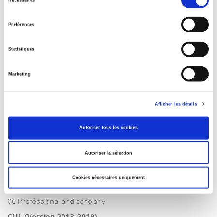
Nécessaires
du
Author
consentement
Pierre Fistié
Préférences
Collection
Académique
Statistiques
Language
French
Marketing
Tags
,
Afficher les détails
Publisher Category
>
International
>
Asia
Autoriser tous les cookies
Publisher Category
>
International field
Autoriser la sélection
BISAC Subject Heading
POL000000 POLITICAL SCIENCE
Cookies nécessaires uniquement
Onix Audience Codes
06 Professional and scholarly
CLIL (Version 2013-2019)