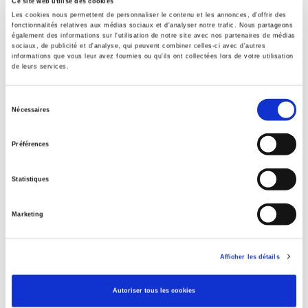
Ce site web utilise des cookies
Publisher
Les cookies nous permettent de personnaliser le contenu et les annonces, d'offrir des
fonctionnalités relatives aux médias sociaux et d'analyser notre trafic. Nous partageons
Presses de Sciences Po
également des informations sur l'utilisation de notre site avec nos partenaires de médias
sociaux, de publicité et d'analyse, qui peuvent combiner celles-ci avec d'autres
Author
informations que vous leur avez fournies ou qu'ils ont collectées lors de votre utilisation
Olivier Carré
de leurs services.
Collection
Académique
Sélection
Nécessaires
du
Language
consentement
French
Préférences
BISAC Subject Heading
POL000000 POLITICAL SCIENCE
Statistiques
Onix Audience Codes
06 Professional and scholarly
Marketing
CLIL (Version 2013-2019)
3283 SCIENCES POLITIQUES
Afficher les détails
Credit
Presses de Sciences Po
Autoriser tous les cookies
Title First Published