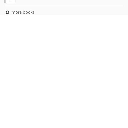
more books
Browse our
AUTHORS
COLLECTIONS
DOMAINS
JOURNALS
Copyright © 2026, Presses de Sciences Po. Powered by
GiantChair
. All Rights Reserved