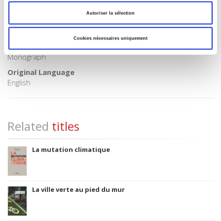
1979
Autoriser la sélection
Subject Scheme Identifier Code
Thema subject category: Politics and government
Cookies nécessaires uniquement
Type of Work
Monograph
Original Language
English
Related
titles
La mutation climatique
La ville verte au pied du mur