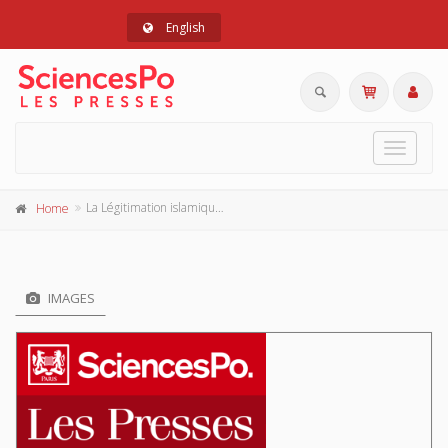
English
Toggle
navigat
La Légitimation islamique des socialismes arabes
Home
IMAGES