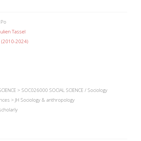
 Po
Julien Tassel
s (2010-2024)
CIENCE > SOC026000 SOCIAL SCIENCE / Sociology
iences > JH Sociology & anthropology
scholarly