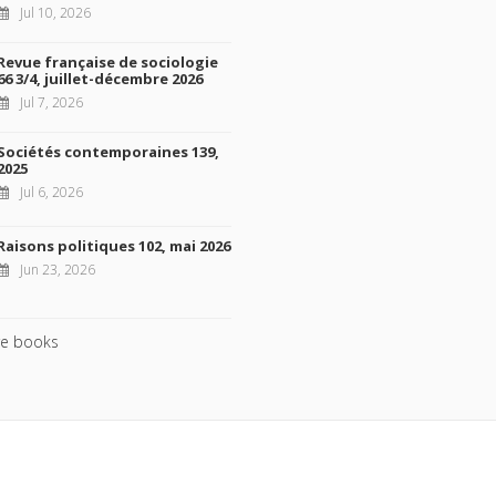
Jul 10, 2026
Revue française de sociologie
66 3/4, juillet-décembre 2026
Jul 7, 2026
Sociétés contemporaines 139,
2025
Jul 6, 2026
Raisons politiques 102, mai 2026
Jun 23, 2026
e books
ht © 2026, Presses de Sciences Po. Powered by
GiantChair
. All Rights