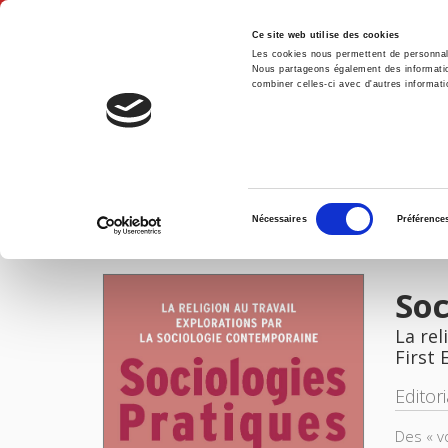
Ce site web utilise des cookies
Les cookies nous permettent de personnalis
Nous partageons également des informations
combiner celles-ci avec d'autres informatio
Hom
Sociologies pratiques 39, 2019
Home
Sélection
Nécessaires
Préférence
du
IMAGES
consentement
Soc
La rel
First 
Editor
Des « vo