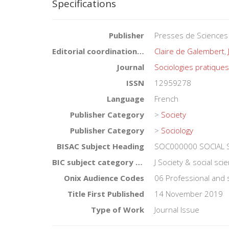
Specifications
Publisher
Presses de Sciences
Editorial coordination by
Claire de Galembert
,
Journal
Sociologies pratique
ISSN
12959278
Language
French
Publisher Category
>
Society
Publisher Category
>
Sociology
BISAC Subject Heading
SOC000000 SOCIAL S
BIC subject category (UK)
J Society & social sc
Onix Audience Codes
06 Professional and 
Title First Published
14 November 2019
Type of Work
Journal Issue