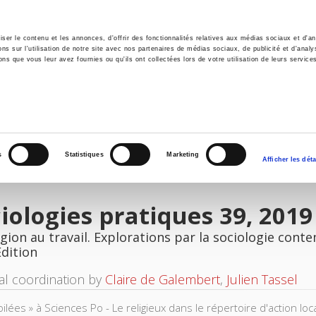
er le contenu et les annonces, d'offrir des fonctionnalités relatives aux médias sociaux et d'ana
 sur l'utilisation de notre site avec nos partenaires de médias sociaux, de publicité et d'analy
ns que vous leur avez fournies ou qu'ils ont collectées lors de votre utilisation de leurs service
e
Environment
History
International
Po
s
Statistiques
Marketing
Afficher les déta
iologies pratiques 39, 2019
igion au travail. Explorations par la sociologie con
Edition
ial coordination by
Claire de Galembert
,
Julien Tassel
ilées » à Sciences Po - Le religieux dans le répertoire d'action loca