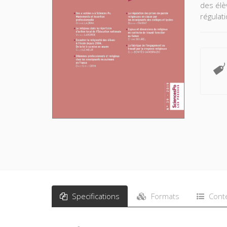
des élè
régulat
Specifications
Formats
Cont