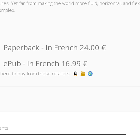
es. Yet far from making the world more fluid, horizontal, and flexi
omplex.
ologists, political scientists, and historians brought together in 
and consequences of this phenomenon. They show its links to global
of measurement tools, and the omnipresence of law. Above all, the
cracy, and on global warming. In so doing, they provide a new pers
Paperback
- In French
24.00 €
 change, culture, and power.
ePub
- In French
16.99 €
k here to buy from these retailers:
ents