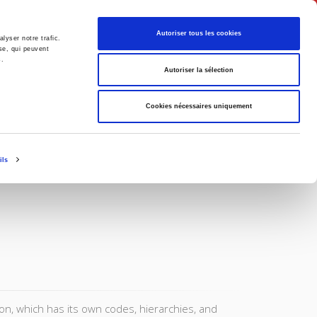
English
Autoriser tous les cookies
lyser notre trafic.
se, qui peuvent
s.
litics
Society
Autoriser la sélection
Cookies nécessaires uniquement
ils
tion, which has its own codes, hierarchies, and