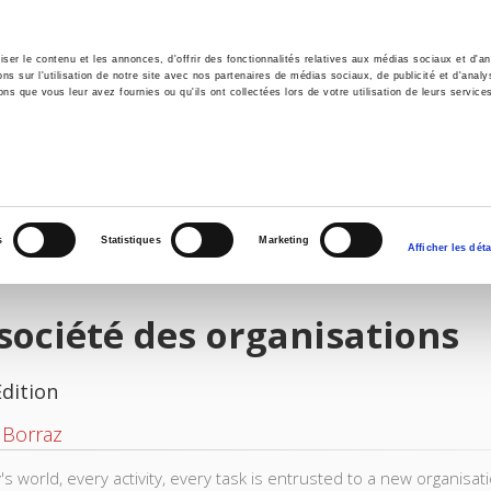
er le contenu et les annonces, d'offrir des fonctionnalités relatives aux médias sociaux et d'ana
 sur l'utilisation de notre site avec nos partenaires de médias sociaux, de publicité et d'analy
ns que vous leur avez fournies ou qu'ils ont collectées lors de votre utilisation de leurs service
e
Environment
History
International
Po
s
Statistiques
Marketing
Afficher les déta
société des organisations
Edition
r Borraz
's world, every activity, every task is entrusted to a new organisa