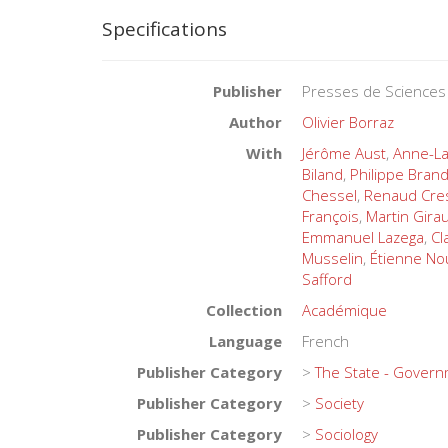
Specifications
Publisher
Presses de Sciences
Author
Olivier Borraz
With
Jérôme Aust
,
Anne-La
Biland
,
Philippe Brand
Chessel
,
Renaud Cre
François
,
Martin Gira
Emmanuel Lazega
,
Cl
Musselin
,
Étienne No
Safford
Collection
Académique
Language
French
Publisher Category
>
The State - Gover
Publisher Category
>
Society
Publisher Category
>
Sociology