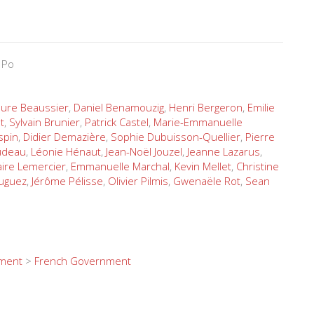
 Po
ure Beaussier
,
Daniel Benamouzig
,
Henri Bergeron
,
Emilie
t
,
Sylvain Brunier
,
Patrick Castel
,
Marie-Emmanuelle
spin
,
Didier Demazière
,
Sophie Dubuisson-Quellier
,
Pierre
udeau
,
Léonie Hénaut
,
Jean-Noël Jouzel
,
Jeanne Lazarus
,
aire Lemercier
,
Emmanuelle Marchal
,
Kevin Mellet
,
Christine
uguez
,
Jérôme Pélisse
,
Olivier Pilmis
,
Gwenaële Rot
,
Sean
nment
>
French Government