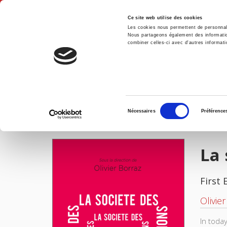
Ce site web utilise des cookies
Les cookies nous permettent de personnalis
Nous partageons également des informations
combiner celles-ci avec d'autres informatio
Hom
La société des organisations
Home
Sélection
Nécessaires
Préférence
du
IMAGES
consentement
La 
First 
Olivie
In today