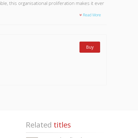
ble, this organisational proliferation makes it ever
Read More
this book draw on concrete cases to explain the
isation, the digital revolution, the increasing
y gauge its effects on inequalities, the erosion
pective on traditional subjects such as decision-
Buy
Related
titles