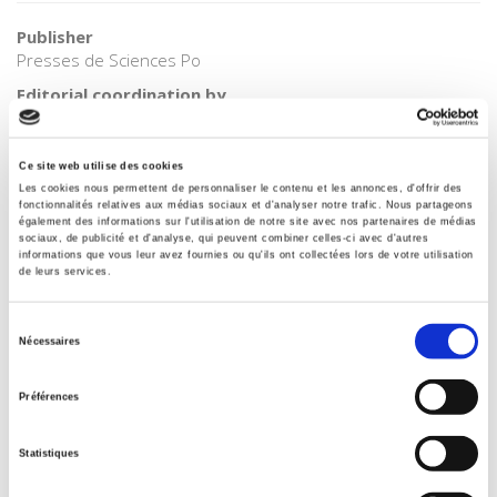
Publisher
Presses de Sciences Po
Editorial coordination by
Marie-Françoise Durand
With
Ce site web utilise des cookies
Mélanie Albaret
,
Delphine Allès
,
Philippe Copinschi
,
Lucile
Les cookies nous permettent de personnaliser le contenu et les annonces, d'offrir des
Maertens
,
Delphine Placidi-Frot
,
Atelier de cartographie de
fonctionnalités relatives aux médias sociaux et d'analyser notre trafic. Nous partageons
Sciences Po
également des informations sur l'utilisation de notre site avec nos partenaires de médias
sociaux, de publicité et d'analyse, qui peuvent combiner celles-ci avec d'autres
Collection
informations que vous leur avez fournies ou qu'ils ont collectées lors de votre utilisation
de leurs services.
Atlas
Language
Sélection
French
Nécessaires
du
Publisher Category
consentement
>
Geopolitics
>
Globalization
Préférences
Publisher Category
>
Geopolitics
>
Gouvernance mondiale
Statistiques
Publisher Category