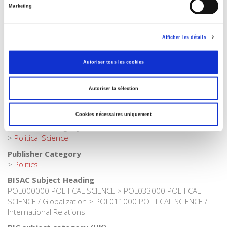
>
Geopolitics
>
International Relations
Marketing
Publisher Category
>
Exams
>
Sciences Po Paris
Afficher les détails
Publisher Category
>
Geopolitics
Autoriser tous les cookies
Publisher Category
>
International field
Autoriser la sélection
Publisher Category
>
Out-of-domain
Cookies nécessaires uniquement
Publisher Category
>
Political Science
Publisher Category
>
Politics
BISAC Subject Heading
POL000000 POLITICAL SCIENCE > POL033000 POLITICAL
SCIENCE / Globalization > POL011000 POLITICAL SCIENCE /
International Relations