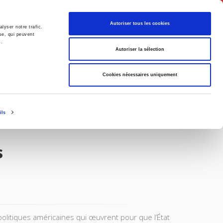
English
Autoriser tous les cookies
lyser notre trafic.
se, qui peuvent
s.
litics
Society
Autoriser la sélection
Cookies nécessaires uniquement
ils
s
politiques américaines qui œuvrent pour que l’État