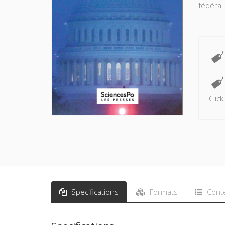
fédéral
Clic
Specifications
Formats
Cont