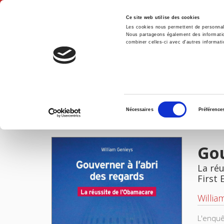
Ce site web utilise des cookies
Les cookies nous permettent de personnalis
Nous partageons également des informations
combiner celles-ci avec d'autres informatio
Hom
Gouverner à l'abri des regards
Home
Sélection
Nécessaires
Préférence
du
IMAGES
consentement
Gou
La ré
First 
Willia
L'enquê