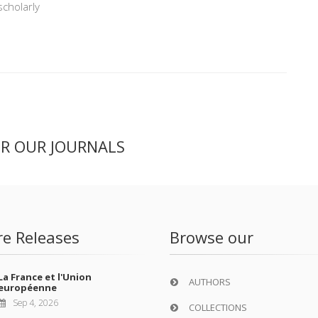
scholarly
ER OUR JOURNALS
re Releases
Browse our
La France et l'Union
AUTHORS
européenne
Sep 4, 2026
COLLECTIONS