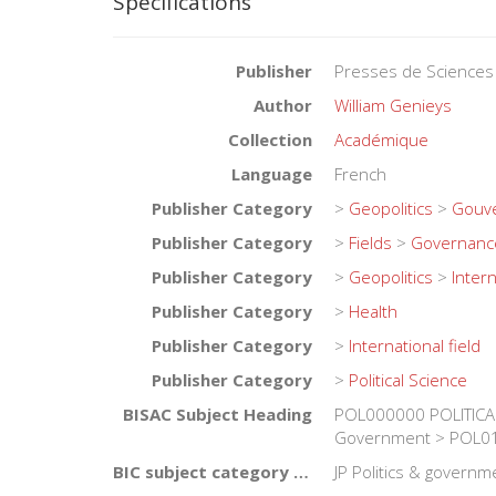
Specifications
Publisher
Presses de Sciences
Author
William Genieys
Collection
Académique
Language
French
Publisher Category
>
Geopolitics
>
Gouve
Publisher Category
>
Fields
>
Governanc
Publisher Category
>
Geopolitics
>
Intern
Publisher Category
>
Health
Publisher Category
>
International field
Publisher Category
>
Political Science
BISAC Subject Heading
POL000000 POLITICAL
Government > POL011
BIC subject category (UK)
JP Politics & governm