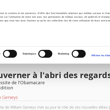
er le contenu et les annonces, d'offrir des fonctionnalités relatives aux médias sociaux et d'ana
 sur l'utilisation de notre site avec nos partenaires de médias sociaux, de publicité et d'analy
ns que vous leur avez fournies ou qu'ils ont collectées lors de votre utilisation de leurs service
e
Environment
History
International
Po
s
Statistiques
Marketing
Afficher les déta
verner à l'abri des regard
ussite de l'Obamacare
Edition
m Genieys
te de William Genieys met au jour le rôle de ces nouvelles élites 