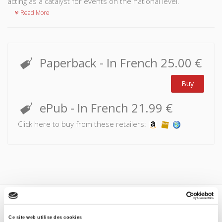
acting as a catalyst for events on the national level.
Read More
Paperback
- In French
25.00 €
Buy
ePub
- In French
21.99 €
Click here to buy from these retailers:
Specifications
Ce site web utilise des cookies