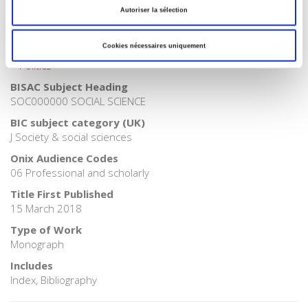
Autoriser la sélection
Publisher Category
>
Political Science
Cookies nécessaires uniquement
Publisher Category
>
Politics
BISAC Subject Heading
SOC000000 SOCIAL SCIENCE
BIC subject category (UK)
J Society & social sciences
Onix Audience Codes
06 Professional and scholarly
Title First Published
15 March 2018
Type of Work
Monograph
Includes
Index, Bibliography