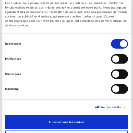
Les cookies nous permettent de personnaliser le contenu et les annonces, d'offrir des
Formats
fonctionnalités relatives aux médias sociaux et d'analyser notre trafic. Nous partageons
également des informations sur l'utilisation de notre site avec nos partenaires de médias
Contents
sociaux, de publicité et d'analyse, qui peuvent combiner celles-ci avec d'autres
informations que vous leur avez fournies ou qu'ils ont collectées lors de votre utilisation
de leurs services.
Specifications
Sélection
Nécessaires
du
consentement
Publisher
Préférences
Presses de Sciences Po
Author
Statistiques
Olivier Fillieule
,
Isabelle Sommier
With
Marketing
Lucie Bargel
,
Charles Berthonneau
,
Rachida Brahim
,
Laure
Fleury
Collection
Afficher les détails
Académique
Autoriser tous les cookies
Language
French