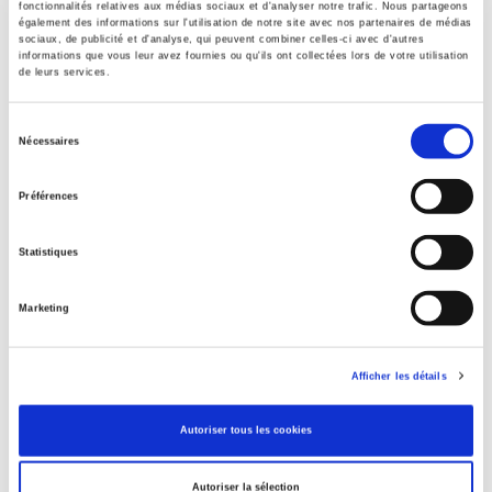
fonctionnalités relatives aux médias sociaux et d'analyser notre trafic. Nous partageons
également des informations sur l'utilisation de notre site avec nos partenaires de médias
Contents
sociaux, de publicité et d'analyse, qui peuvent combiner celles-ci avec d'autres
informations que vous leur avez fournies ou qu'ils ont collectées lors de votre utilisation
de leurs services.
Specifications
Sélection
Nécessaires
du
Publisher
consentement
Préférences
Presses de Sciences Po
Author
Statistiques
Journal
Revue française de sociologie
Marketing
ISSN
00352969
Afficher les détails
Language
French
Autoriser tous les cookies
Publisher Category
>
Society
Autoriser la sélection