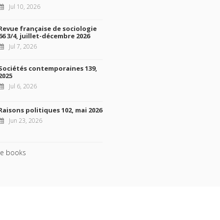
Jul 10, 2026
Revue française de sociologie
66 3/4, juillet-décembre 2026
Jul 7, 2026
Sociétés contemporaines 139,
2025
Jul 6, 2026
Raisons politiques 102, mai 2026
Jun 23, 2026
e books
ht © 2026, Presses de Sciences Po. Powered by
GiantChair
. All Rights