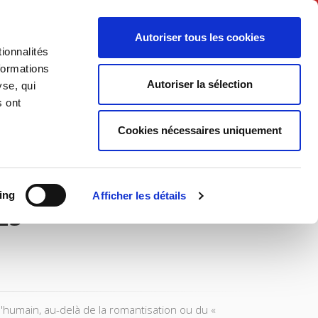
English
Autoriser tous les cookies
ionnalités
litics
Society
formations
Autoriser la sélection
yse, qui
s ont
Cookies nécessaires uniquement
ing
Afficher les détails
25
'humain, au-delà de la romantisation ou du «