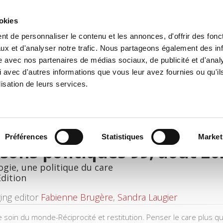
ookies
t de personnaliser le contenu et les annonces, d'offrir des fonct
e
Environment
History
International
Po
ux et d'analyser notre trafic. Nous partageons également des in
site avec nos partenaires de médias sociaux, de publicité et d'anal
 avec d'autres informations que vous leur avez fournies ou qu'il
lisation de leurs services.
Préférences
Statistiques
Market
sons politiques 99, août 20
ogie, une politique du care
Edition
ing editor
Fabienne Brugère
,
Sandra Laugier
 soin du monde-Réciprocité et restitution. Penser le care plus qu