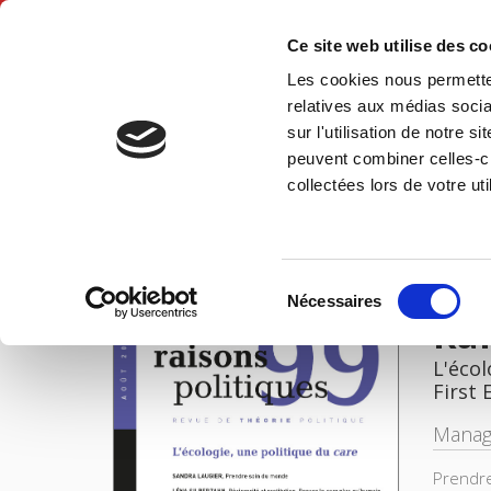
Ce site web utilise des c
Les cookies nous permetten
Hom
relatives aux médias socia
sur l'utilisation de notre 
peuvent combiner celles-ci
Raisons politiques 99, août 2025
Home
collectées lors de votre uti
IMAGES
Sélection
Nécessaires
du
Rai
consentement
L'écol
First 
Manag
Prendre