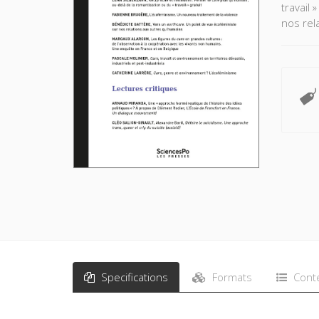
travail
nos rel
Specifications
Formats
Cont