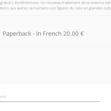
 » gratuit-L'écoféminisme. Un nouveau traitement de la violence-V
ations aux autres qu’humains-Les figures du care en grandes cul
Paperback
- In French
20.00 €
ents