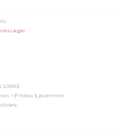
 Po
ndra Laugier
L SCIENCE
iences > JP Politics & government
scholarly