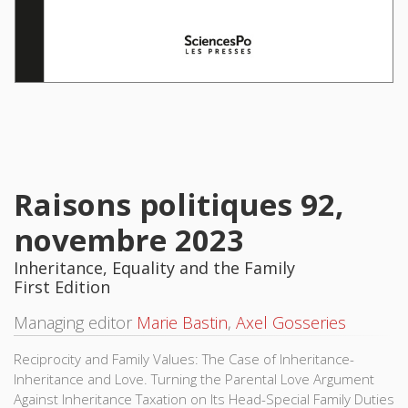
Raisons politiques 92,
novembre 2023
Inheritance, Equality and the Family
First Edition
Managing editor
Marie Bastin
,
Axel Gosseries
Reciprocity and Family Values: The Case of Inheritance-
Inheritance and Love. Turning the Parental Love Argument
Against Inheritance Taxation on Its Head-Special Family Duties