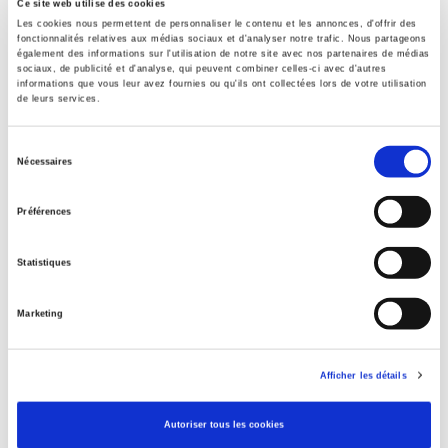
Ce site web utilise des cookies
Les cookies nous permettent de personnaliser le contenu et les annonces, d'offrir des
Title First Published
fonctionnalités relatives aux médias sociaux et d'analyser notre trafic. Nous partageons
24 November 2022
également des informations sur l'utilisation de notre site avec nos partenaires de médias
sociaux, de publicité et d'analyse, qui peuvent combiner celles-ci avec d'autres
Type of Work
informations que vous leur avez fournies ou qu'ils ont collectées lors de votre utilisation
Journal Issue
de leurs services.
Sélection
Nécessaires
du
Related
titles
consentement
Préférences
20&21. Revue d'histoire, 169 - janvier, mars 2026
Statistiques
Le mouvement social 293, octobre-décembre 2025
Marketing
Afficher les détails
20&21. Revue d'histoire, 168 - octobre, décembre 2025
Autoriser tous les cookies