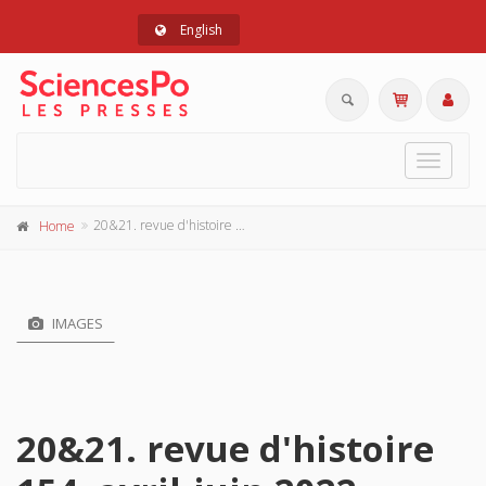
English
Toggle
navigat
20&21. revue d'histoire 154, avril-juin 2022
Home
IMAGES
20&21. revue d'histoire