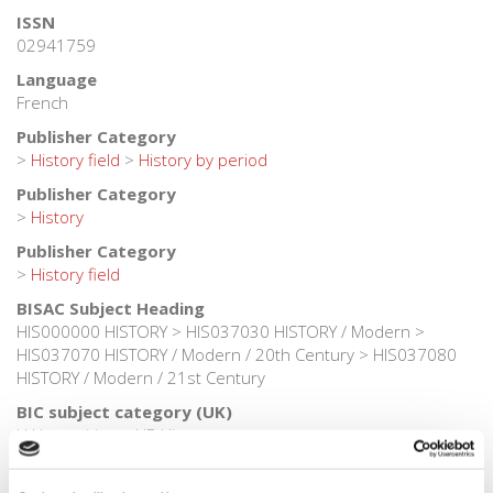
ISSN
02941759
Language
French
Publisher Category
>
History field
>
History by period
Publisher Category
>
History
Publisher Category
>
History field
BISAC Subject Heading
HIS000000 HISTORY > HIS037030 HISTORY / Modern >
HIS037070 HISTORY / Modern / 20th Century > HIS037080
HISTORY / Modern / 21st Century
BIC subject category (UK)
H Humanities > HB History
Onix Audience Codes
06 Professional and scholarly