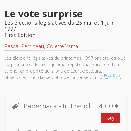
Le vote surprise
Les élections législatives du 25 mai et 1 juin
1997
First Edition
Pascal Perrineau
,
Colette Ysmal
Les élections législatives du printemps 1997 ont été les plus
surprenantes de la Cinquième République. Surprise d'un
calendrier précipité qui a pris de court électeurs,
Read More
observateurs et classe politique. Surprise d'un usage très
tactique de la dissolution qui a souffert de ne jamais pouvoir
s'affirmer comme tel. Surprise d'une campagne brève mais
confuse, qui n'a jamais su trouver des axes forts autour
desquels organiser le débat public. Surprise de citoyens peu
Paperback
- In French
14.00 €
intéressés par la campagne et ayant en tête des
préoccupations (protection sociale, inégalités, éducation,
Buy
chômage) assez éloignées des auspices sous lesquels
l'exécutif sortant avait engagé le « fer électoral »