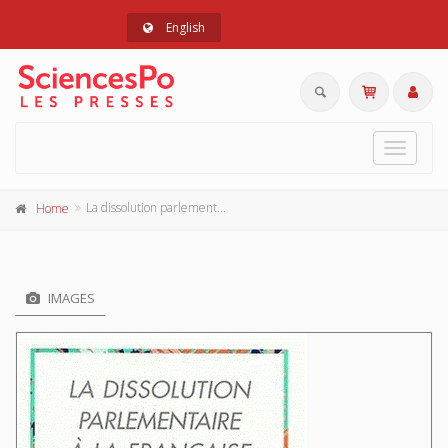
English
Toggle
navigat
La dissolution parlementaire à la française
Home
IMAGES