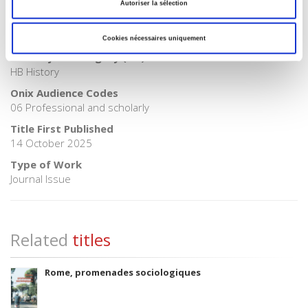
Autoriser la sélection
BISAC Subject Heading
HIS000000 HISTORY > HIS001000 HISTORY / Africa >
HIS001040 HISTORY / Africa / South
Cookies nécessaires uniquement
BIC subject category (UK)
HB History
Onix Audience Codes
06 Professional and scholarly
Title First Published
14 October 2025
Type of Work
Journal Issue
Related
titles
Rome, promenades sociologiques