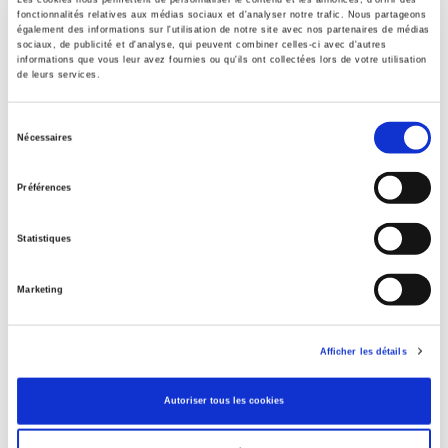
fonctionnalités relatives aux médias sociaux et d'analyser notre trafic. Nous partageons
Specifications
également des informations sur l'utilisation de notre site avec nos partenaires de médias
sociaux, de publicité et d'analyse, qui peuvent combiner celles-ci avec d'autres
informations que vous leur avez fournies ou qu'ils ont collectées lors de votre utilisation
de leurs services.
Publisher
Presses de Sciences Po
Sélection
Nécessaires
Managing editor
du
Mathieu Rey
,
Franziska Rueedi
consentement
Préférences
Journal
20 & 21. Revue d'histoire
Statistiques
ISSN
02941759
Marketing
Language
French
Publisher Category
Afficher les détails
>
International
>
Africa
Autoriser tous les cookies
Publisher Category
>
History