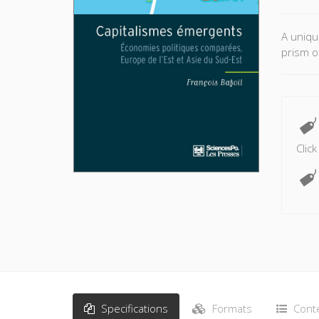
A uniqu
prism o
Clic
Specifications
Formats
Cont