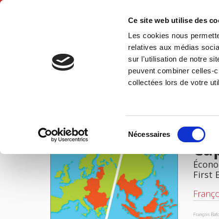
Ce site web utilise des c
Les cookies nous permetten
Hom
relatives aux médias socia
sur l'utilisation de notre 
peuvent combiner celles-ci
Capitalismes émergents
Home
collectées lors de votre uti
IMAGES
Sélection
Nécessaires
du
Ca
consentement
Économ
First 
Franço
François Baf