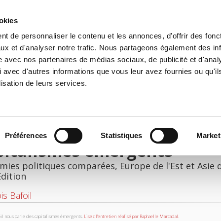
ookies
t de personnaliser le contenu et les annonces, d'offrir des fonct
e
Environment
History
International
Po
ux et d'analyser notre trafic. Nous partageons également des in
site avec nos partenaires de médias sociaux, de publicité et d'anal
 avec d'autres informations que vous leur avez fournies ou qu'il
lisation de leurs services.
Préférences
Statistiques
Market
pitalismes émergents
ies politiques comparées, Europe de l'Est et Asie 
Edition
is Bafoil
oil nous parle des capitalismes émergents.
Lisez l'entretien réalisé par Raphaelle Marcadal.