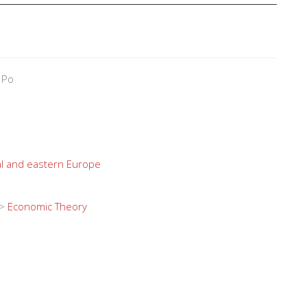
 Po
al and eastern Europe
>
Economic Theory