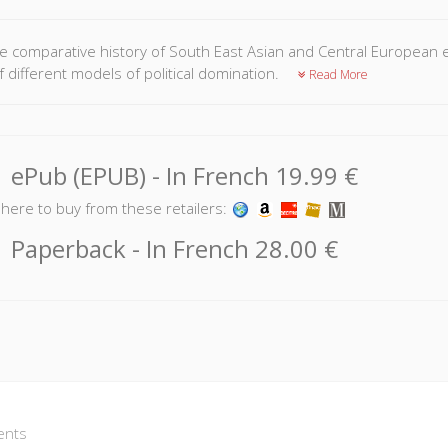
e comparative history of South East Asian and Central European 
f different models of political domination.
Read More
ePub (EPUB)
- In French
19.99 €
k here to buy from these retailers:
Paperback
- In French
28.00 €
ents